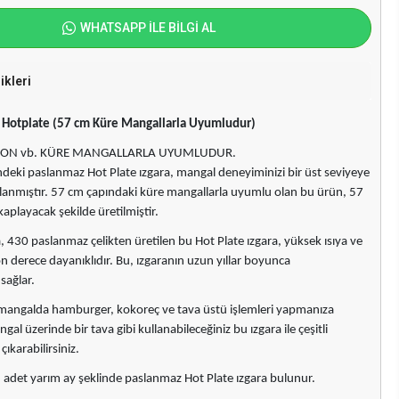
WHATSAPP İLE BİLGİ AL
ikleri
Hotplate (57 cm Küre Mangallarla Uyumludur)
EON vb. KÜRE MANGALLARLA UYUMLUDUR.
ndeki paslanmaz Hot Plate ızgara, mangal deneyiminizi bir üst seviyeye
rlanmıştır. 57 cm çapındaki küre mangallarla uyumlu olan bu ürün, 57
kaplayacak şekilde üretilmiştir.
, 430 paslanmaz çelikten üretilen bu Hot Plate ızgara, yüksek ısıya ve
n derece dayanıklıdır. Bu, ızgaranın uzun yıllar boyunca
 sağlar.
, mangalda hamburger, kokoreç ve tava üstü işlemleri yapmanıza
gal üzerinde bir tava gibi kullanabileceğiniz bu ızgara ile çeşitli
çıkarabilirsiniz.
1 adet yarım ay şeklinde paslanmaz Hot Plate ızgara bulunur.