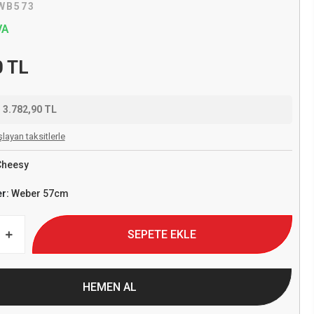
WB573
VA
0 TL
e
3.782,90 TL
layan taksitlerle
Cheesy
er:
Weber 57cm
SEPETE EKLE
HEMEN AL