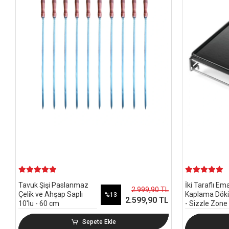
Tavuk Şişi Paslanmaz
İki Taraflı Em
2.999,90 TL
Çelik ve Ahşap Saplı
Kaplama Dök
%13
2.599,90 TL
10'lu - 60 cm
- Sizzle Zone
Sepete Ekle