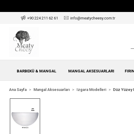
+90 224 211 62 61
info@meatycheesy.com.tr
BARBEKÜ & MANGAL
MANGAL AKSESUARLARI
FIRI
Ana Sayfa
Mangal Aksesuarları
Izgara Modelleri
Düz Yüzey 