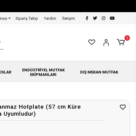
irası
Sipariş Takip
Yardım
İletişim
0
ENDÜSTRİYEL MUTFAK
OSLAR
DIŞ MEKAN MUTFAK
EKİPMANLARI
anmaz Hotplate (57 cm Küre
a Uyumludur)