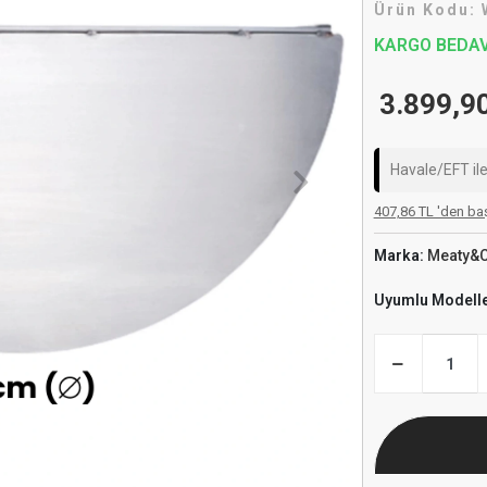
Ürün Kodu:
KARGO BEDA
3.899,9
Havale/EFT il
407,86 TL 'den baş
Marka:
Meaty&
Uyumlu Modell