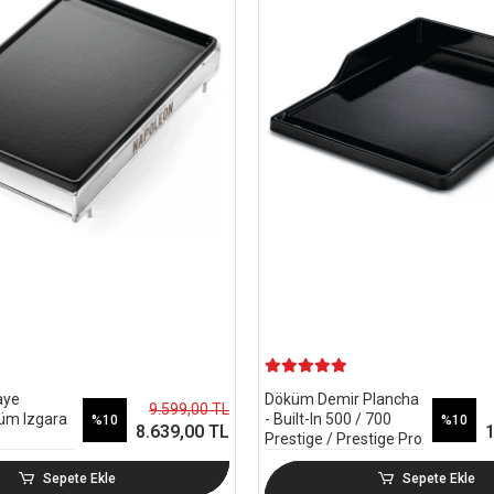
aye
Döküm Demir Plancha
9.599,00 TL
üm Izgara
- Built-In 500 / 700
%10
%10
8.639,00 TL
1
Prestige / Prestige Pro
Sepete Ekle
Sepete Ekle