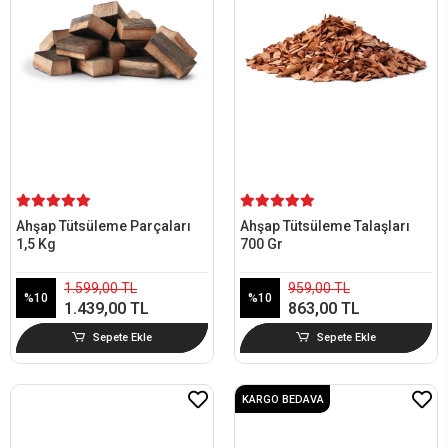
Ahşap Tütsüleme Parçaları
Ahşap Tütsüleme Talaşları
1,5 Kg
700 Gr
1.599,00 TL
959,00 TL
%10
%10
1.439,00 TL
863,00 TL
Sepete Ekle
Sepete Ekle
KARGO BEDAVA