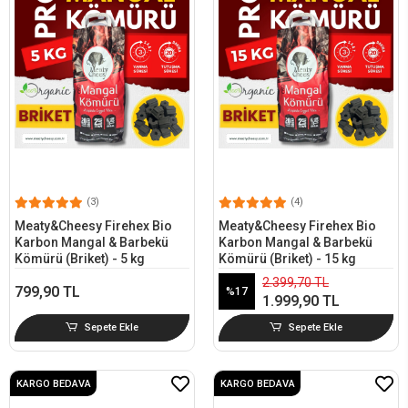
(3)
(4)
Meaty&Cheesy Firehex Bio
Meaty&Cheesy Firehex Bio
Karbon Mangal & Barbekü
Karbon Mangal & Barbekü
Kömürü (Briket) - 5 kg
Kömürü (Briket) - 15 kg
2.399,70 TL
799,90 TL
%17
1.999,90 TL
Sepete Ekle
Sepete Ekle
KARGO BEDAVA
KARGO BEDAVA