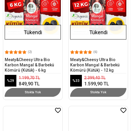
Tükendi
Tükendi
(2)
(6)
Meaty&Cheesy Ultra Bio
Meaty&Cheesy Ultra Bio
Karbon Mangal & Barbekü
Karbon Mangal & Barbekü
Kömürü (Kütük) - 6 kg
Kömürü (Kütük) - 12 kg
1.199,70 TL
2.399,40 TL
%29
%33
849,90 TL
1.599,90 TL
Stokta Yok
Stokta Yok