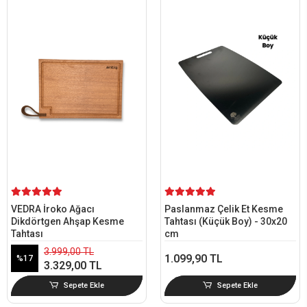
VEDRA İroko Ağacı
Paslanmaz Çelik Et Kesme
Dikdörtgen Ahşap Kesme
Tahtası (Küçük Boy) - 30x20
Tahtası
cm
3.999,00 TL
1.099,90 TL
%17
3.329,00 TL
Sepete Ekle
Sepete Ekle