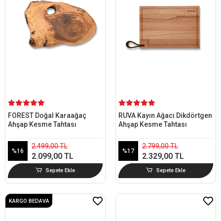
FOREST Doğal Karaağaç
RUVA Kayın Ağacı Dikdörtgen
Ahşap Kesme Tahtası
Ahşap Kesme Tahtası
2.499,00 TL
2.799,00 TL
%16
%17
2.099,00 TL
2.329,00 TL
Sepete Ekle
Sepete Ekle
KARGO BEDAVA