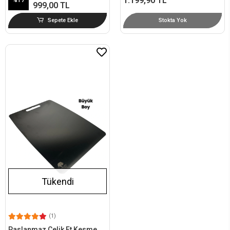
1.199,90 TL
%17
999,00 TL
Sepete Ekle
Stokta Yok
Tükendi
(1)
Paslanmaz Çelik Et Kesme