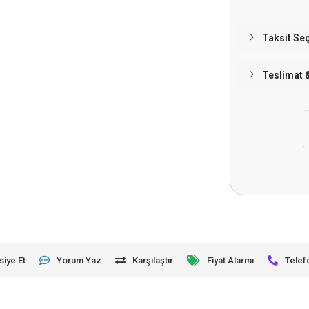
Taksit Se
Teslimat 
siye Et
Yorum Yaz
Karşılaştır
Fiyat Alarmı
Telef