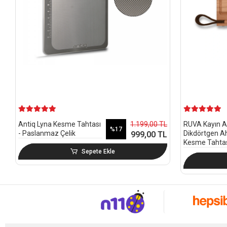
1.199,00 TL
Antiq Lyna Kesme Tahtası
RUVA Kayın A
%17
- Paslanmaz Çelik
Dikdörtgen A
999,00 TL
Kesme Tahta
Sepete Ekle