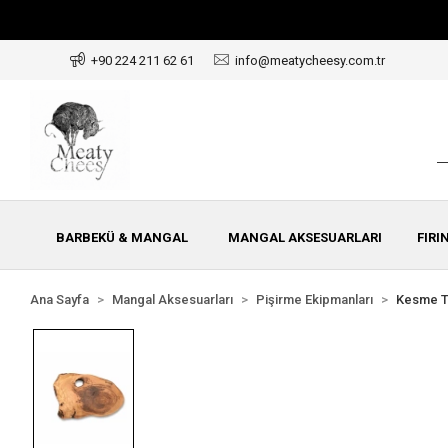
+90 224 211 62 61
info@meatycheesy.com.tr
BARBEKÜ & MANGAL
MANGAL AKSESUARLARI
FIRI
Ana Sayfa
Mangal Aksesuarları
Pişirme Ekipmanları
Kesme T