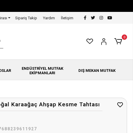
irası
Sipariş Takip
Yardım
İletişim
0
ENDÜSTRİYEL MUTFAK
OSLAR
DIŞ MEKAN MUTFAK
EKİPMANLARI
ğal Karaağaç Ahşap Kesme Tahtası
7688239611927