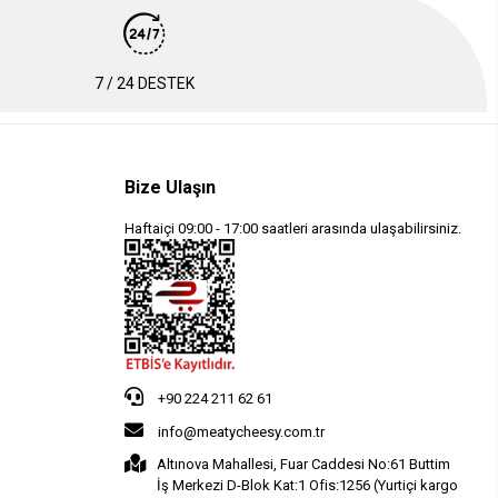
7 / 24 DESTEK
Bize Ulaşın
Haftaiçi 09:00 - 17:00 saatleri arasında ulaşabilirsiniz.
+90 224 211 62 61
info@meatycheesy.com.tr
Altınova Mahallesi, Fuar Caddesi No:61 Buttim
İş Merkezi D-Blok Kat:1 Ofis:1256 (Yurtiçi kargo