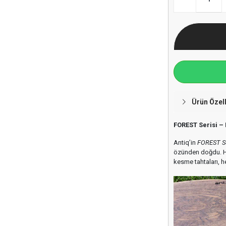
Ürün Özell
FOREST Serisi –
Antiq’in
FOREST Se
özünden doğdu. He
kesme tahtaları, h