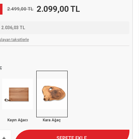
2.099,00 TL
2.499,00 TL
e
2.036,03 TL
layan taksitlerle
ç
Kayın Ağacı
Kara Ağaç
SEPETE EKLE