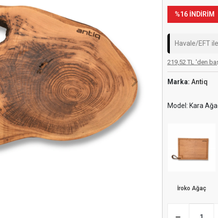
%16 İNDİRİM
Havale/EFT il
219,52 TL 'den baş
Marka:
Antiq
Model: Kara Ağa
İroko Ağaç