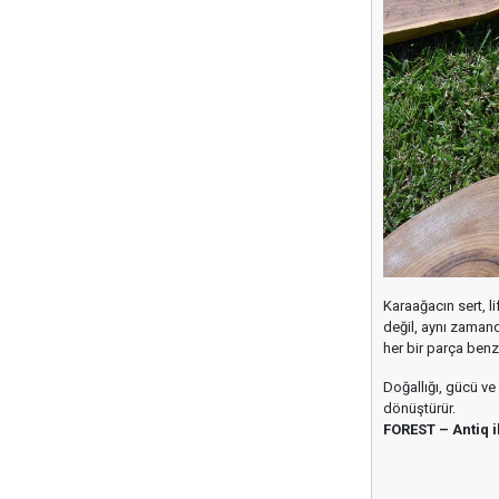
Karaağacın sert, li
değil, aynı zamand
her bir parça benze
Doğallığı, gücü ve 
dönüştürür.
FOREST – Antiq i