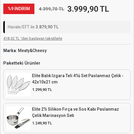
3.999,90 TL
4.399,70 TL
%9 İNDİRİM
Havale/EFT ile
3.879,90 TL
418,32 TL 'den başlayan taksitlerle
Marka:
Meaty&Cheesy
Paketteki Ürünler
Elite Balık Izgara Teli 4'lü Set Paslanmaz Çelik -
42x10x21 cm
1.299,90 TL
Elite 2'li Silikon Fırça ve Sos Kabı Paslanmaz
Çelik Marinasyon Seti
1.249,90 TL