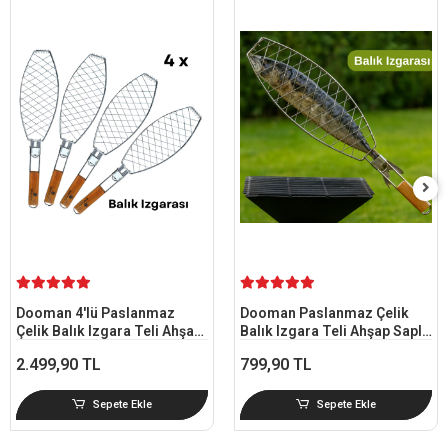
Dooman 4'lü Paslanmaz
Dooman Paslanmaz Çelik
Çelik Balık Izgara Teli Ahşap
Balık Izgara Teli Ahşap Saplı
Saplı 30x13 cm Izgara Alanı -
30x13 cm Izgara Alanı - 318g
2.499,90 TL
799,90 TL
318g
Sepete Ekle
Sepete Ekle