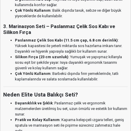
kullanımda konfor sağlar.
Çok Yönlü Kullanım
: Balık dışında tavuk, sebze ve diğer büyük
yiyeceklerde de kullanılabilir.
3. Marinasyon Seti – Paslanmaz Çelik Sos Kabı ve
Silikon Fırça
Paslanmaz Çelik Sos Kabı (11.5 cm çap, 6.8 cm derinlik)
:
Yüksek kapasitesi ile yeterli miktarda sos hazırlama imkanı tanır.
Dayanıklı ve hijyenik yapısıyla sağlıklı bir kullanım sunar.
Silikon Fırça (23 cm uzunluk)
: Yumuşak ve yapışmaz kıllarıyla
sosu eşit bir şekilde yayar. Isıya dayanıklı ergonomik tasarımı
güvenli ve kolay kullanım sağlar.
Çok Yönlü Kullanım
: Barbekü dışında fırın yemeklerinde, tatlı
kaplamalarında ve salata soslamada kullanılabilir.
Neden Elite Usta Balıkçı Seti?
Dayanıklılık ve Şıklık
: Paslanmaz çelik ve ergonomik
malzemelerden üretilmiş bu set, uzun ömürlü ve estetik bir kullanım
sunar.
Pratik ve Kolay Kullanım
: Kapama kelepçeli ızgara telleri, geniş
spatula ve marinasyon seti ile pişirme süreciniz zahmetsiz hale
gelir.