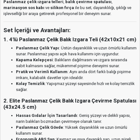
Paslanmaz çelik ızgara telleri
,
balık çevirme spatulası
,
marinasyon sos kabı
ve
silikon fırça
ile bu set; dayanıklılığı, şıklığı ve
işlevselliği bir araya getirerek profesyonel bir deneyim sunar.
Set İçeriği ve Avantajları:
1. 4'lü Paslanmaz Çelik Balık Izgara Teli (42x10x21 cm)
Paslanmaz Çelik Yapı
: Üstün dayanıklılık ve uzun ömürlü kullanım
sunar. Paslanmaz yapısı açık hava kullanımı için uygundur.
Kapama Kelepçesi
: Balıkların dağılmasını ve ızgara sırasında
sabit kalmasını sağlar, mükemmel pişirme deneyimi sunar.
Pratik ve Verimli Kullanım
: Aynı anda dört farklı balığı pişirme
imkanı, kalabalık davetler için idealdir.
Kolay Temizlik
: Yapışmaz yüzeyi sayesinde hızlı ve kolay temizlik
sağlar.
2. Elite Paslanmaz Çelik Balık Izgara Çevirme Spatulası
(43x24.5 cm)
Hassas Gıdalar İçin Tasarlandı
: Geniş yüzeyi ve delikli yapısı,
narin balıkları bozmadan çevirmeye olanak tanır.
Paslanmaz Çelik Gövde
: Yüksek dayanıklılık ve uzun ömürlü
kullanım sunar.
Ergonomik ABS Sap
: Kaymaz ve ısıya dayanıklı sap, uzun süreli