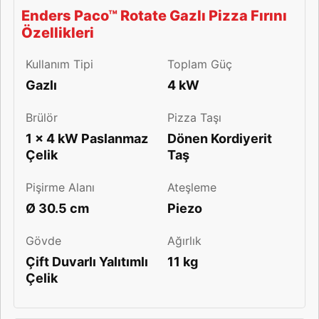
Enders Paco™ Rotate Gazlı Pizza Fırını
Özellikleri
Kullanım Tipi
Toplam Güç
Gazlı
4 kW
Brülör
Pizza Taşı
1 x 4 kW Paslanmaz
Dönen Kordiyerit
Çelik
Taş
Pişirme Alanı
Ateşleme
Ø 30.5 cm
Piezo
Gövde
Ağırlık
Çift Duvarlı Yalıtımlı
11 kg
Çelik