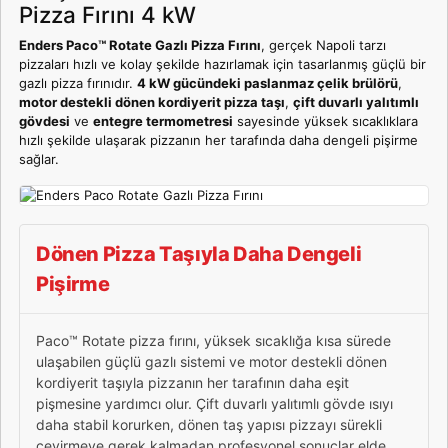
Pizza Fırını 4 kW
Enders Paco™ Rotate Gazlı Pizza Fırını
, gerçek Napoli tarzı
pizzaları hızlı ve kolay şekilde hazırlamak için tasarlanmış güçlü bir
gazlı pizza fırınıdır.
4 kW gücündeki paslanmaz çelik brülörü
,
motor destekli dönen kordiyerit pizza taşı
,
çift duvarlı yalıtımlı
gövdesi
ve
entegre termometresi
sayesinde yüksek sıcaklıklara
hızlı şekilde ulaşarak pizzanın her tarafında daha dengeli pişirme
sağlar.
Dönen Pizza Taşıyla Daha Dengeli
Pişirme
Paco™ Rotate pizza fırını, yüksek sıcaklığa kısa sürede
ulaşabilen güçlü gazlı sistemi ve motor destekli dönen
kordiyerit taşıyla pizzanın her tarafının daha eşit
pişmesine yardımcı olur. Çift duvarlı yalıtımlı gövde ısıyı
daha stabil korurken, dönen taş yapısı pizzayı sürekli
çevirmeye gerek kalmadan profesyonel sonuçlar elde