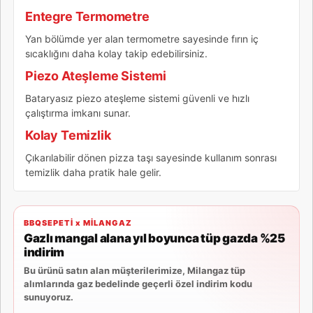
Entegre Termometre
Yan bölümde yer alan termometre sayesinde fırın iç
sıcaklığını daha kolay takip edebilirsiniz.
Piezo Ateşleme Sistemi
Bataryasız piezo ateşleme sistemi güvenli ve hızlı
çalıştırma imkanı sunar.
Kolay Temizlik
Çıkarılabilir dönen pizza taşı sayesinde kullanım sonrası
temizlik daha pratik hale gelir.
BBQSEPETİ x MİLANGAZ
Gazlı mangal alana yıl boyunca tüp gazda %25
indirim
Bu ürünü satın alan müşterilerimize, Milangaz tüp
alımlarında gaz bedelinde geçerli özel indirim kodu
sunuyoruz.