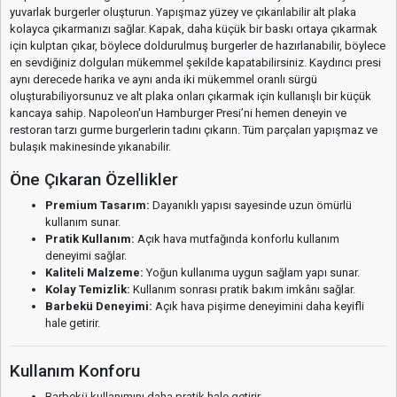
yuvarlak burgerler oluşturun. Yapışmaz yüzey ve çıkarılabilir alt plaka
kolayca çıkarmanızı sağlar. Kapak, daha küçük bir baskı ortaya çıkarmak
için kulptan çıkar, böylece doldurulmuş burgerler de hazırlanabilir, böylece
en sevdiğiniz dolguları mükemmel şekilde kapatabilirsiniz. Kaydırıcı presi
aynı derecede harika ve aynı anda iki mükemmel oranlı sürgü
oluşturabiliyorsunuz ve alt plaka onları çıkarmak için kullanışlı bir küçük
kancaya sahip. Napoleon'un Hamburger Presi’ni hemen deneyin ve
restoran tarzı gurme burgerlerin tadını çıkarın. Tüm parçaları yapışmaz ve
bulaşık makinesinde yıkanabilir.
Öne Çıkaran Özellikler
Premium Tasarım:
Dayanıklı yapısı sayesinde uzun ömürlü
kullanım sunar.
Pratik Kullanım:
Açık hava mutfağında konforlu kullanım
deneyimi sağlar.
Kaliteli Malzeme:
Yoğun kullanıma uygun sağlam yapı sunar.
Kolay Temizlik:
Kullanım sonrası pratik bakım imkânı sağlar.
Barbekü Deneyimi:
Açık hava pişirme deneyimini daha keyifli
hale getirir.
Kullanım Konforu
Barbekü kullanımını daha pratik hale getirir