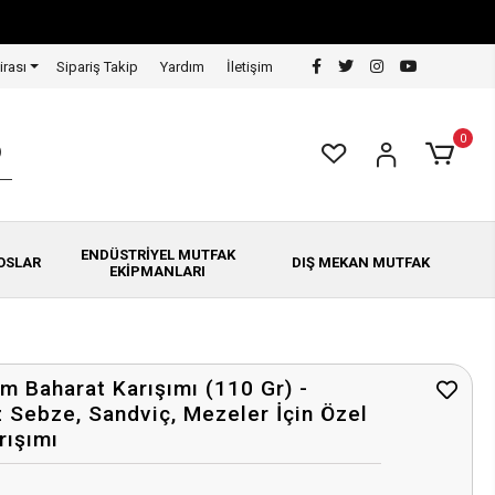
irası
Sipariş Takip
Yardım
İletişim
0
ENDÜSTRİYEL MUTFAK
OSLAR
DIŞ MEKAN MUTFAK
EKİPMANLARI
m Baharat Karışımı (110 Gr) -
z Sebze, Sandviç, Mezeler İçin Özel
rışımı