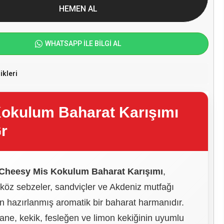
HEMEN AL
WHATSAPP İLE BİLGİ AL
ikleri
Kokulum Baharat Karışımı
r
Cheesy Mis Kokulum Baharat Karışımı
,
, köz sebzeler, sandviçler ve Akdeniz mutfağı
için hazırlanmış aromatik bir baharat harmanıdır.
ne, kekik, fesleğen ve limon kekiğinin uyumlu