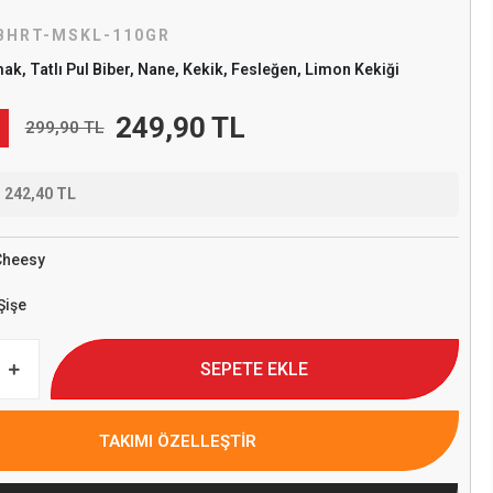
BHRT-MSKL-110GR
ak, Tatlı Pul Biber, Nane, Kekik, Fesleğen, Limon Kekiği
249,90 TL
299,90 TL
e
242,40 TL
Cheesy
Şişe
SEPETE EKLE
TAKIMI ÖZELLEŞTİR