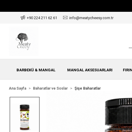
+90 224 211 62 61
info@meatycheesy.com.tr
BARBEKÜ & MANGAL
MANGAL AKSESUARLARI
FIRI
Ana Sayfa
Baharatlar ve Soslar
Şişe Baharatlar