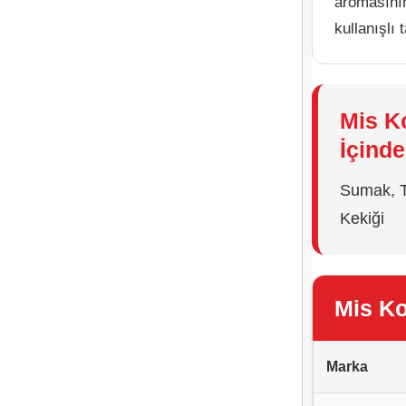
aromasının
kullanışlı
Mis K
İçinde
Sumak, T
Kekiği
Mis Ko
Marka