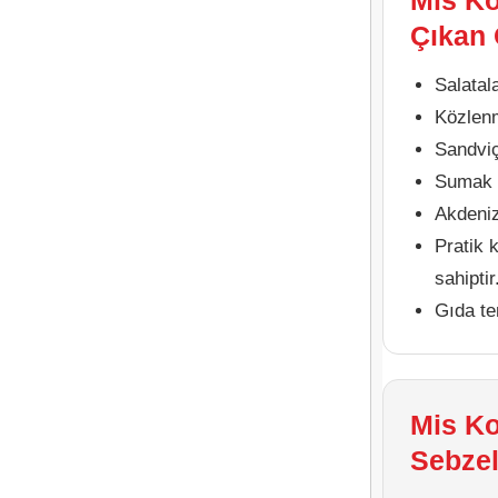
Mis Ko
Çıkan 
Salatala
Közlenm
Sandviç 
Sumak v
Akdeniz
Pratik 
sahiptir
Gıda te
Mis Ko
Sebzel