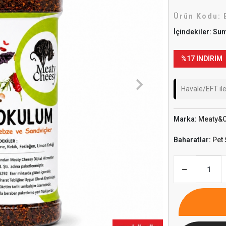
Ürün Kodu:
İçindekiler: Sum
%17 İNDİRİM
Havale/EFT il
Marka:
Meaty&
Baharatlar:
Pet 