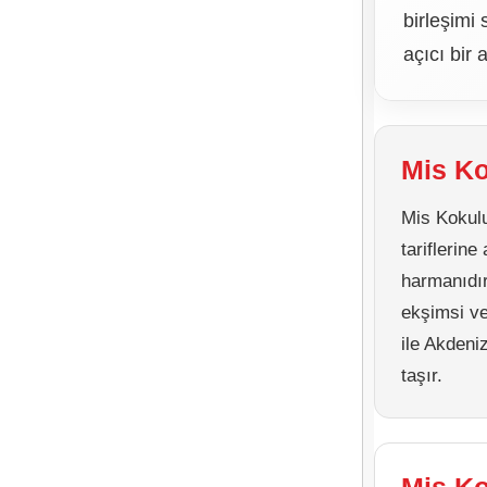
birleşimi
açıcı bir 
Mis Ko
Mis Kokulu
tariflerin
harmanıdır
ekşimsi ve
ile Akdeni
taşır.