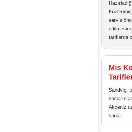
Hazırladığı
Közlenmiş 
servis önc
edilmesini
tariflerde d
Mis Ko
Tarifle
Sandviç, t
sosların ar
Akdeniz us
sunar.