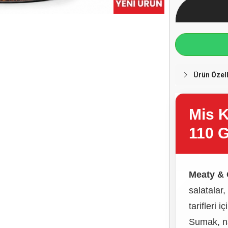
Ürün Özell
Mis 
110 G
Meaty & 
salatalar
tarifleri 
Sumak, na