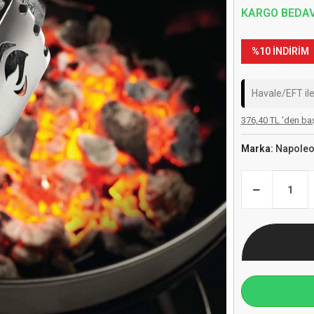
KARGO BEDA
%10 İNDİRİM
Havale/EFT il
376,40 TL 'den baş
Marka:
Napole