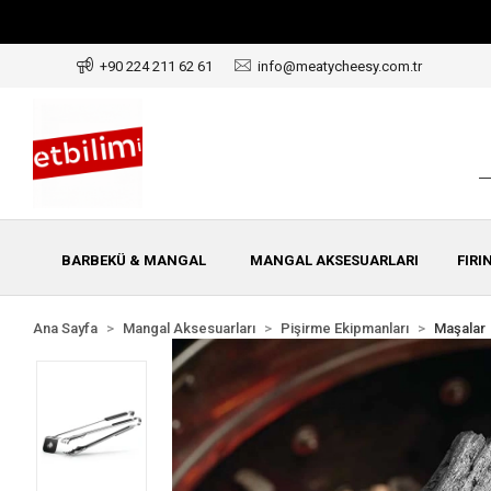
+90 224 211 62 61
info@meatycheesy.com.tr
BARBEKÜ & MANGAL
MANGAL AKSESUARLARI
FIRI
Ana Sayfa
Mangal Aksesuarları
Pişirme Ekipmanları
Maşalar