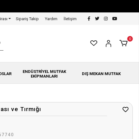
irası
Sipariş Takip
Yardım
İletişim
0
ENDÜSTRİYEL MUTFAK
OSLAR
DIŞ MEKAN MUTFAK
EKİPMANLARI
sı ve Tırmığı
67740