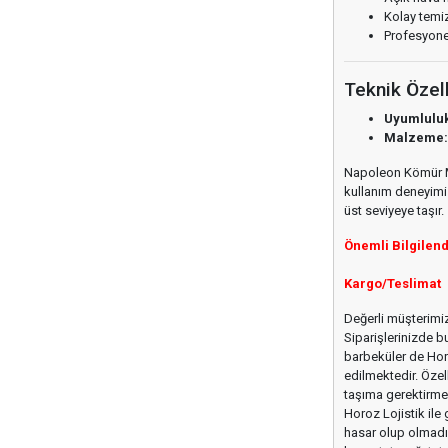
Kolay temiz
Profesyonel
Teknik Özell
Uyumluluk
Malzeme:
Napoleon Kömür Ma
kullanım deneyimi 
üst seviyeye taşır.
Önemli Bilgilen
Kargo/Teslimat
Değerli müşterimiz,
Siparişlerinizde b
barbeküler de Horo
edilmektedir. Özell
taşıma gerektirmek
Horoz Lojistik ile
hasar olup olmadığ