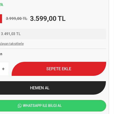
VA
3.599,00 TL
3.999,00 TL
e
3.491,03 TL
layan taksitlerle
on
SEPETE EKLE
HEMEN AL
WHATSAPP İLE BİLGİ AL