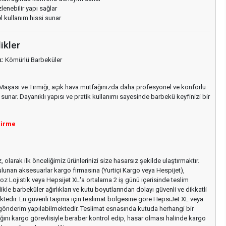
lenebilir yapı sağlar
 kullanım hissi sunar
ikler
:
Kömürlü Barbeküler
şası ve Tırmığı, açık hava mutfağınızda daha profesyonel ve konforlu
sunar. Dayanıklı yapısı ve pratik kullanımı sayesinde barbekü keyfinizi bir
dirme
 olarak ilk önceliğimiz ürünlerinizi size hasarsız şekilde ulaştırmaktır.
ulunan aksesuarlar kargo firmasına (Yurtiçi Kargo veya Hespijet),
z Lojistik veya Hepsijet XL'a ortalama 2 iş günü içerisinde teslim
ikle barbeküler ağırlıkları ve kutu boyutlarından dolayı güvenli ve dikkatli
tedir. En güvenli taşıma için teslimat bölgesine göre HepsiJet XL veya
 gönderim yapılabilmektedir. Teslimat esnasında kutuda herhangi bir
ını kargo görevlisiyle beraber kontrol edip, hasar olması halinde kargo