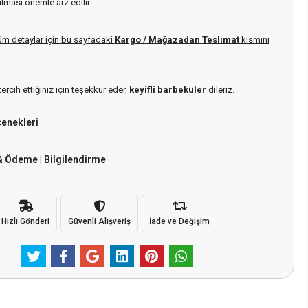
ulması önemle arz edilir.
i tüm detaylar için bu sayfadaki
Kargo / Mağazadan Teslimat
kısmını
tercih ettiğiniz için teşekkür eder,
keyifli barbeküler
dileriz.
çenekleri
& Ödeme | Bilgilendirme
Hızlı Gönderi
Güvenli Alışveriş
İade ve Değişim