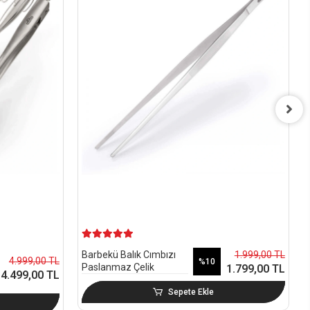
1.999,00 TL
Barbekü Balık Cımbızı
4.999,00 TL
%10
Paslanmaz Çelik
1.799,00 TL
4.499,00 TL
Sepete Ekle