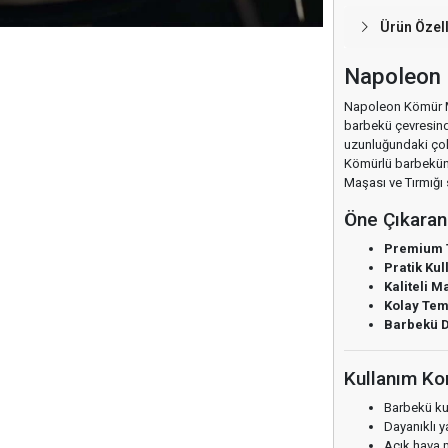
Ürün Özell
Napoleon 
Napoleon Kömür Ma
barbekü çevresinde
uzunluğundaki çok 
Kömürlü barbekünü
Maşası ve Tırmığı s
Öne Çıkaran 
Premium 
Pratik Kul
Kaliteli 
Kolay Temi
Barbekü D
Kullanım Ko
Barbekü kul
Dayanıklı y
Açık hava 