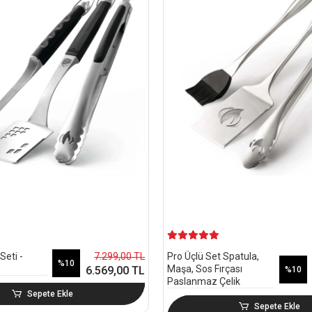
7.299,00 TL
Seti -
Pro Üçlü Set Spatula,
%10
Maşa, Sos Fırçası
6.569,00 TL
%10
Paslanmaz Çelik
Sepete Ekle
Sepete Ekle