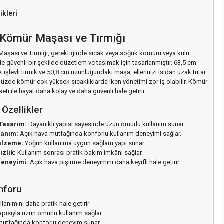
ikleri
Kömür Maşası ve Tırmığı
şası ve Tırmığı, gerektiğinde sıcak veya soğuk kömürü veya külü
 güvenli bir şekilde düzetlem ve taşımak için tasarlanmıştır. 63,5 cm
işlevli tırmık ve 50,8 cm uzunluğundaki maşa, ellerinizi ısıdan uzak tutar.
zde kömür çok yüksek sıcaklıklarda iken yönetimi zor iş olabilir. Kömür
eti ile hayat daha kolay ve daha güvenli hale getirir.
Özellikler
Tasarım:
Dayanıklı yapısı sayesinde uzun ömürlü kullanım sunar.
lanım:
Açık hava mutfağında konforlu kullanım deneyimi sağlar.
Malzeme:
Yoğun kullanıma uygun sağlam yapı sunar.
zlik:
Kullanım sonrası pratik bakım imkânı sağlar.
eneyimi:
Açık hava pişirme deneyimini daha keyifli hale getirir.
nforu
lanımını daha pratik hale getirir
apısıyla uzun ömürlü kullanım sağlar
mutfağında konforlu deneyim sunar