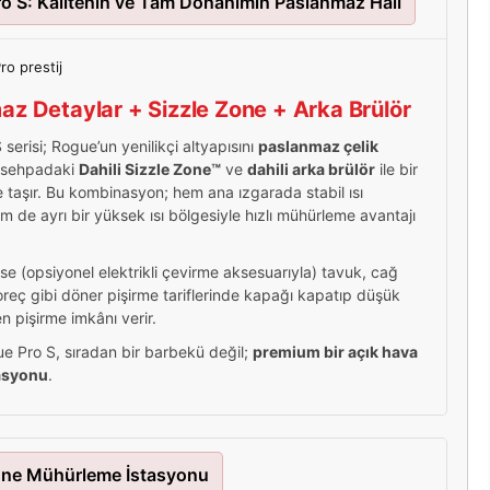
o S: Kalitenin ve Tam Donanımın Paslanmaz Hali
z Detaylar + Sizzle Zone + Arka Brülör
serisi; Rogue’un yenilikçi altyapısını
paslanmaz çelik
 sehpadaki
Dahili Sizzle Zone™
ve
dahili arka brülör
ile bir
 taşır. Bu kombinasyon; hem ana ızgarada stabil ısı
m de ayrı bir yüksek ısı bölgesiyle hızlı mühürleme avantajı
ise (opsiyonel elektrikli çevirme aksesuarıyla) tavuk, cağ
reç gibi döner pişirme tariflerinde kapağı kapatıp düşük
n pişirme imkânı verir.
e Pro S, sıradan bir barbekü değil;
premium bir açık hava
tasyonu
.
one Mühürleme İstasyonu