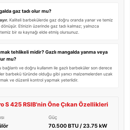
galda gaz tadı olur mu?
ayır.
Kaliteli barbekülerde gaz doğru oranda yanar ve temiz
ne dönüşür. Etinizin üzerinde gaz tadı kalmaz; yalnızca
 temiz bir ısı kaynağı elde etmiş olursunuz.
nmak tehlikeli midir? Gazlı mangalda yanma veya
lur mu?
bağlantı ve doğru kullanım ile gazlı barbeküler son derece
 Her barbekü türünde olduğu gibi yanıcı malzemelerden uzak
mak ve düzenli kontrol yapmak yeterlidir.
o S 425 RSIB'nin Öne Çıkan Özellikleri
ısı
Güç
ülör
70.500 BTU / 23.75 kW