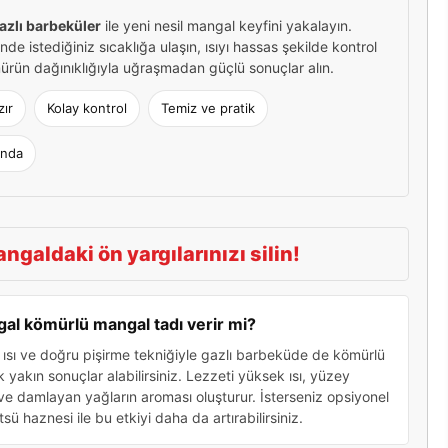
zlı barbeküler
ile yeni nesil mangal keyfini yakalayın.
nde istediğiniz sıcaklığa ulaşın, ısıyı hassas şekilde kontrol
ürün dağınıklığıyla uğraşmadan güçlü sonuçlar alın.
ır
Kolay kontrol
Temiz ve pratik
ında
ngaldaki ön yargılarınızı silin!
gal kömürlü mangal tadı verir mi?
ısı ve doğru pişirme tekniğiyle gazlı barbeküde de kömürlü
yakın sonuçlar alabilirsiniz. Lezzeti yüksek ısı, yüzey
e damlayan yağların aroması oluşturur. İsterseniz opsiyonel
sü haznesi ile bu etkiyi daha da artırabilirsiniz.