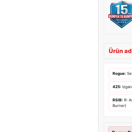
Ürün ad
Rogue:
Ser
425:
Izgara
RSIB:
R: Ar
Burner)