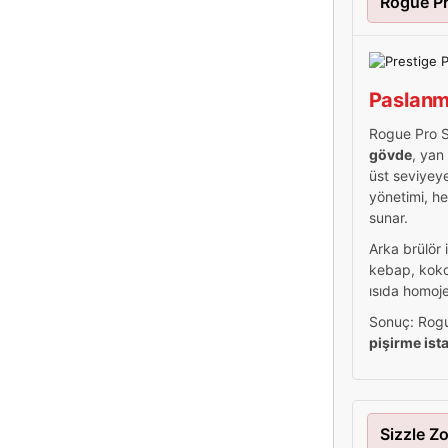
Rogue Pr
Paslanma
Rogue Pro S 
gövde
, yan
üst seviyeye
yönetimi, he
sunar.
Arka brülör 
kebap, koko
ısıda homoje
Sonuç: Rogu
pişirme is
Sizzle Z