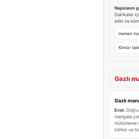
Napoleon ga
Dakikalar içi
edin ve köm
Hemen haz
Kömür tad
Gazlı ma
Gazlı man
Evet.
Doğru 
mangala çok 
mühürleme v
kömür ve tüt