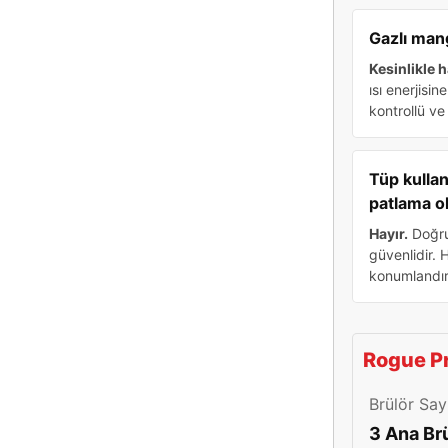
Gazlı man
Kesinlikle h
ısı enerjisi
kontrollü ve
Tüp kulla
patlama o
Hayır.
Doğru 
güvenlidir.
konumlandır
Rogue Pr
Brülör Say
3 Ana Br