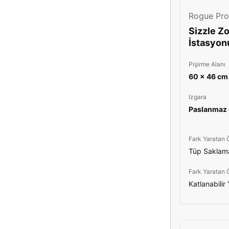
Rogue Pro
Sizzle Z
İstasyon
Pişirme Alanı
60 x 46 cm
Izgara
Paslanmaz 
Fark Yaratan Ö
Tüp Saklama
Fark Yaratan Ö
Katlanabili