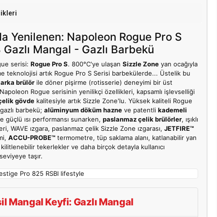
ikleri
da Yenilenen: Napoleon Rogue Pro S
 Gazlı Mangal - Gazlı Barbekü
ue serisi:
Rogue Pro S
. 800°C'ye ulaşan
Sizzle Zone
yan ocağıyla
 teknolojisi artık Rogue Pro S Serisi barbekülerde... Üstelik bu
 arka brülör
ile döner pişirme (rotisserie) deneyimi bir üst
Napoleon Rogue serisinin yenilikçi özellikleri, kapsamlı işlevselliği
çelik gövde
kalitesiyle artık Sizzle Zone'lu. Yüksek kaliteli Rogue
 gazlı barbekü;
alüminyum döküm hazne
ve patentli
kademeli
le güçlü ısı performansı sunarken,
paslanmaz çelik brülörler
, ışıklı
ri, WAVE ızgara, paslanmaz çelik Sizzle Zone ızgarası,
JETFIRE™
mi,
ACCU-PROBE™
termometre, tüp saklama alanı, katlanabilir yan
 kilitlenebilir tekerlekler ve daha birçok detayla kullanıcı
seviyeye taşır.
il Mangal Keyfi: Gazlı Mangal