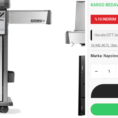
KARGO BEDA
%10 İNDİRİM
Havale/EFT il
16.942,40 TL 'den 
Marka:
Napole