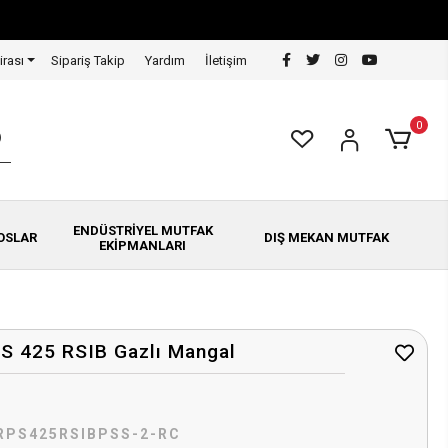
irası
Sipariş Takip
Yardım
İletişim
0
ENDÜSTRİYEL MUTFAK
OSLAR
DIŞ MEKAN MUTFAK
EKİPMANLARI
S 425 RSIB Gazlı Mangal
RPS425RSIBPSS-2-RC