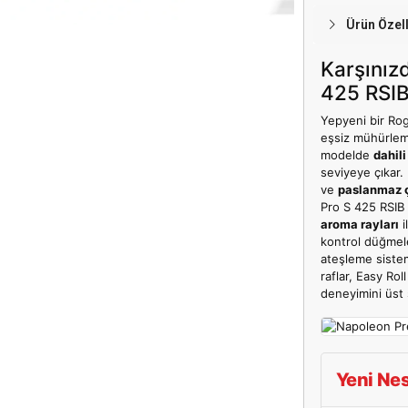
Ürün Özell
Karşınız
425 RSIB
Yepyeni bir Rog
eşsiz mühürleme
modelde
dahili
seviyeye çıkar. 
ve
paslanmaz 
Pro S 425 RSIB
aroma rayları
i
kontrol düğmele
ateşleme siste
raflar, Easy Roll
deneyimini üst 
Yeni Nes