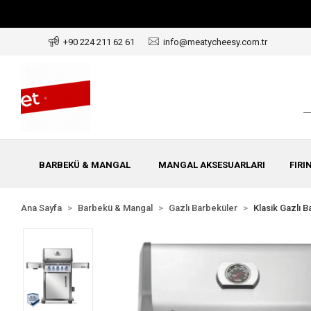
+90 224 211 62 61
info@meatycheesy.com.tr
BARBEKÜ & MANGAL
MANGAL AKSESUARLARI
FIRI
Ana Sayfa
Barbekü & Mangal
Gazlı Barbeküler
Klasik Gazlı 