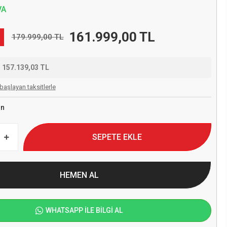
VA
161.999,00 TL
179.999,00 TL
e
157.139,03 TL
başlayan taksitlerle
on
SEPETE EKLE
HEMEN AL
WHATSAPP İLE BİLGİ AL