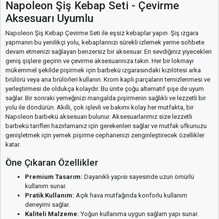
Napoleon Şiş Kebap Seti - Çevirme
Aksesuarı Uyumlu
Napoleon Şiş Kebap Çevirme Seti ile eşsiz kebaplar yapın. Şiş ızgara
yapmanın bu yenilikçi yolu, kebaplarınızı sürekli izlemek yerine sohbete
devam etmenizi sağlayan benzersiz bir aksesuar. En sevdiğiniz yiyecekleri
geniş şişlere geçirin ve çevirme aksesuarınıza takın. Her bir lokmayı
mükemmel şekilde pişirmek için barbekü ızgarasındaki kızılötesi arka
brülörü veya ana brülörleri kullanın. Krom kaplı parçaların temizlenmesi ve
yerleştirmesi de oldukça kolaydır. Bu ünite çoğu alternatif şişe de uyum
sağlar. Bir sonraki yemeğinizi mangalda pişirmenin sağlıklı ve lezzetli bir
yolu ile döndürün. Akıllı, çok işlevli ve bakımı kolay her mutfakta, bir
Napoleon barbekü aksesuarı bulunur. Aksesuarlarımız size lezzetli
barbekü tarifleri hazırlamanız için gerekenleri sağlar ve mutfak ufkunuzu
genişletmek için yemek pişirme cephanenizi zenginleştirecek özellikler
katar.
Öne Çıkaran Özellikler
Premium Tasarım:
Dayanıklı yapısı sayesinde uzun ömürlü
kullanım sunar.
Pratik Kullanım:
Açık hava mutfağında konforlu kullanım
deneyimi sağlar.
Kaliteli Malzeme:
Yoğun kullanıma uygun sağlam yapı sunar.