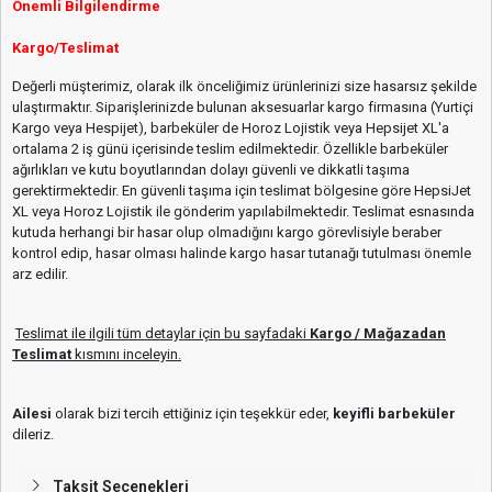
Önemli Bilgilendirme
Kargo/Teslimat
Değerli müşterimiz, olarak ilk önceliğimiz ürünlerinizi size hasarsız şekilde
ulaştırmaktır. Siparişlerinizde bulunan aksesuarlar kargo firmasına (Yurtiçi
Kargo veya Hespijet), barbeküler de Horoz Lojistik veya Hepsijet XL'a
ortalama 2 iş günü içerisinde teslim edilmektedir. Özellikle barbeküler
ağırlıkları ve kutu boyutlarından dolayı güvenli ve dikkatli taşıma
gerektirmektedir. En güvenli taşıma için teslimat bölgesine göre HepsiJet
XL veya Horoz Lojistik ile gönderim yapılabilmektedir. Teslimat esnasında
kutuda herhangi bir hasar olup olmadığını kargo görevlisiyle beraber
kontrol edip, hasar olması halinde kargo hasar tutanağı tutulması önemle
arz edilir.
Teslimat ile ilgili tüm detaylar için bu sayfadaki
Kargo / Mağazadan
Teslimat
kısmını inceleyin.
Ailesi
olarak bizi tercih ettiğiniz için teşekkür eder,
keyifli barbeküler
dileriz.
Taksit Seçenekleri