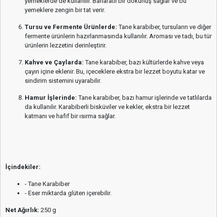
yemeklerde de kullanılır. Baharatlı bir dokunuş sağlar ve bu
yemeklere zengin bir tat verir.
Tursu ve Fermente Ürünlerde:
Tane karabiber, tursuların ve diğer
fermente ürünlerin hazırlanmasında kullanılır. Aroması ve tadı, bu tür
ürünlerin lezzetini derinleştirir.
Kahve ve Çaylarda:
Tane karabiber, bazı kültürlerde kahve veya
çayın içine eklenir. Bu, içeceklere ekstra bir lezzet boyutu katar ve
sindirim sistemini uyarabilir.
Hamur İşlerinde:
Tane karabiber, bazı hamur işlerinde ve tatlılarda
da kullanılır. Karabiberli bisküviler ve kekler, ekstra bir lezzet
katmanı ve hafif bir ısırma sağlar.
İçindekiler:
- Tane Karabiber
- Eser miktarda glüten içerebilir.
Net Ağırlık:
250 g