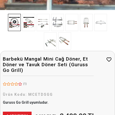
Ürün Kodu:
MCETDSGG
Guruss Go Grill uyumludur.
2.499,90 TL
2.999,70 TL
%17 İNDİRİM
Havale/EFT ile
2.424,90 TL
261,45 TL 'den başlayan taksitlerle
Marka:
Meaty&Cheesy
Uyumlu Modeller:
Guruss Go Grill
Guruss Go Grill: Set