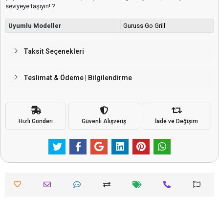
4.0
1 Yorum
(0)
(1)
(0)
(0)
(0)
Bu ürün ile ilgili düşüncelerinizi paylaşın
Yorum Yap