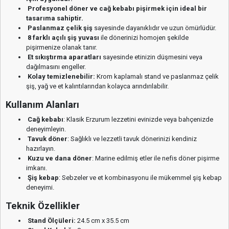
deneyimi.
Teknik Özellikler
Stand Ölçüleri:
24.5 cm x 35.5 cm
Stand Kalınlığı:
8 mm
Şiş Uzunluğu:
57 cm
Malzeme:
Krom kaplama dayanıklı metal stand + Paslanmaz çelik
şiş
Dönerinizi 8 Farklı Açıda Pişirin
Stand üzerinde bulunan
8 farklı açılı yuva
, etinizi düzenli aralıklarla
hareket ettirerek her noktasının eşit şekilde pişmesini sağlar.
Kömürlü
veya gazlı mangalda
kullanıldığında en iyi sonuçları alırsınız.
Kolay Temizlik ve Dayanıklı Yapı
Paslanmaz çelik şiş
ve
krom kaplamalı stand
uzun ömürlü ve temizliği
son derece kolaydır. Kullanımdan sonra sıcak su ve sünger yardımıyla
hızlıca temizleyebilir, tekrar tekrar kullanabilirsiniz.
Kimler İçin Uygundur?
Evde
profesyonel döner
ve cağ kebabı yapmak isteyenler
Mangal partileri düzenleyenler