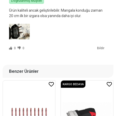
Tavuk Şişi Paslanmaz Çelik
Elektrikli Döner Kesme
ve Ahşap Saplı 10'lu - 60 cm
Makinesi - 10 cm Bıçaklı
2.999,90 TL
8.999,90 TL
%13
%11
2.599,90 TL
7.999,90 TL
Sepete Ekle
Sepete Ekle