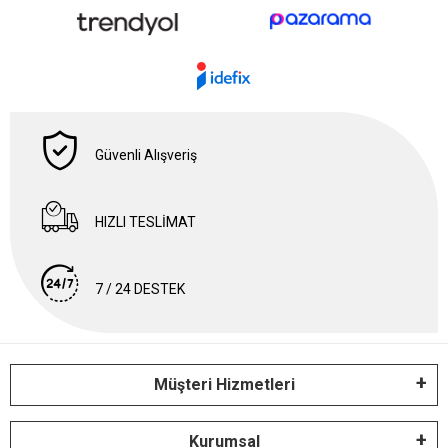
Müşteri Hizmetleri
Kurumsal
Kategoriler
Bize Ulaşın
Sepet
pay
Teknoloji ve Danışmanlık
Tüm bilgileriniz 256bit SSL Sertifikası ile korunmaktadır.
© 2024 Meaty&Cheesy | Tüm Hakları Saklıdır.
®
Sepet
Pay
| Yapay Zeka Destekli Tek Panel E-ticaret ve Pazaryeri Otomasyon Yazılımı