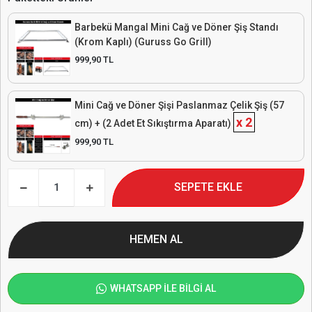
WHATSAPP İLE BİLGİ AL
Ürün Özellikleri
Barbekü Mangal Mini Cağ ve Döner Şiş Seti
- Profesyonel Lezzetler İçin Tasarlandı
Evde ya da açık havada, profesyonel döner ve cağ kebabı deneyimi
yaşamak isteyenler için özel olarak tasarlanan
bu set, lezzetli et
pişirme sürecini çok daha kolay hale getiriyor.
Paslanmaz çelik şiş (57
cm),krom kaplamalı stand ve 2 adet et sıkıştırma aparatı
sayesinde
dönerinizi stabil bir şekilde tutarak mükemmel pişirme sağlar. Ürünü
mangalınızın ızgara bölümüne koyarak rahatlıkla kullanabilirsiniz.
Ürün İçeriği
✅ 1 x
Barbekü Mangal Mini Cağ ve Döner Şiş Standı
(Krom
Kaplı)
✅ 2 x
Paslanmaz Çelik Mini Cağ ve Döner Şişi (57 cm)
✅ 4 x
Et Sıkıştırma Aparatı
(Dönerin dağılmasını önler, stabil