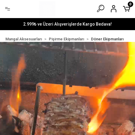
0
2.999₺ ve Üzeri Alışverişlerde Kargo Bedava!
Mangal Aksesuarları
Pişirme Ekipmanları
Döner Ekipmanları