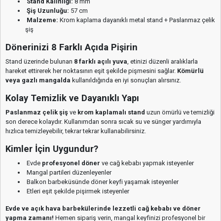
Balkon barbeküsünde döner keyfi yaşamak isteyenler
Etleri eşit şekilde pişirmek isteyenler
Evde ve açık hava barbekülerinde lezzetli cağ kebabı ve döner
yapma zamanı!
Hemen sipariş verin, mangal keyfinizi profesyonel bir
seviyeye taşıyın! ?
Uyumlu Modeller
Guruss Go Grill
Taksit Seçenekleri
Teslimat & Ödeme | Bilgilendirme
Hızlı Gönderi
Güvenli Alışveriş
İade ve Değişim