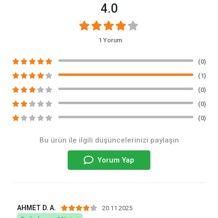
AHMET D. A.
20.11.2025
Doğrulanmış Müşteri
Ürün kaliteli ancak geliştirilebilir. Mangala konduğu zaman
20 cm ilk bir ızgara olsa yanında daha iyi olur.
0
0
Bildir
Benzer Ürünler
KARGO BEDAVA