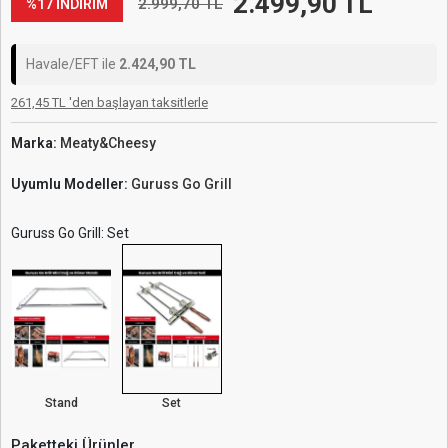
Stand
Set
Paketteki Ürünler
Barbekü Mangal Mini Cağ ve Döner Şiş Standı
(Krom Kaplı) (Guruss Go Grill)
999,90 TL
Mini Cağ ve Döner Şişi Paslanmaz Çelik Şiş (57
x 2
cm) + (2 Adet Et Sıkıştırma Aparatı)
999,90 TL
SEPETE EKLE
HEMEN AL