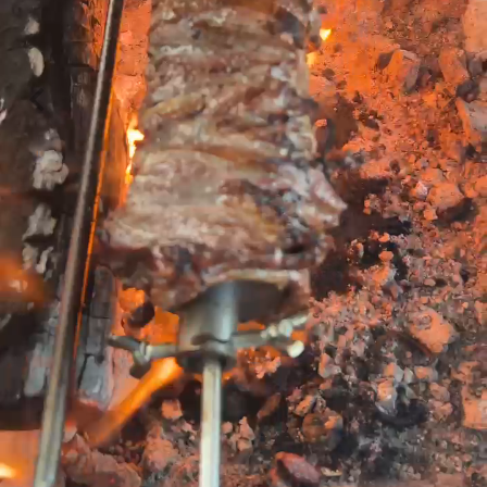
Barbekü Mangal Mini Cağ Döner, Et
Döner ve Tavuk Döner Seti (Guruss
Go Grill)
(1)