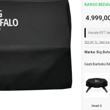
KARGO BEDA
4.999,0
Havale/EFT il
522,81 TL 'den baş
Marka:
Big Bufa
Gazlı Barbekü Kıl
Head-S