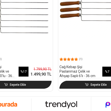
1)
(1)
i
Cağ Kebap Şişi
1.799,90 TL
lik ve
Paslanmaz Çelik ve
%17
%7
1.499,90 TL
'lu - 36
Ahşap Saplı 6'lı - 36 cm
Sepete Ekle
Sepete Ekle