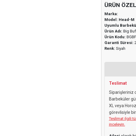
ÜRÜN ÖZEL
Marka:
Model: Head-M
Uyumlu Barbekü
Ürün Adı:
Big Buf
Ürün Kodu:
BGBF
Garanti Süresi:
2
Renk:
Siyah
Teslimat
Siparişleriniz 
Barbeküler gü
XL veya Horoz 
görevlisiyle b
Teslimat ilgili 
inceleyin.
Ailesi
olarak biz