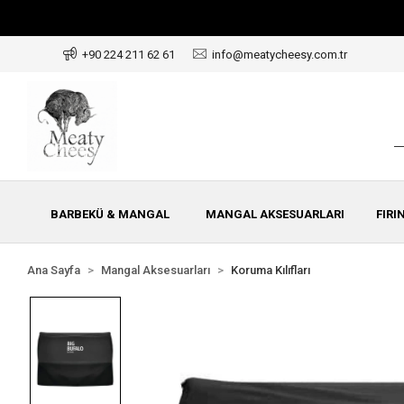
+90 224 211 62 61
info@meatycheesy.com.tr
BARBEKÜ & MANGAL
MANGAL AKSESUARLARI
FIRI
Ana Sayfa
Mangal Aksesuarları
Koruma Kılıfları