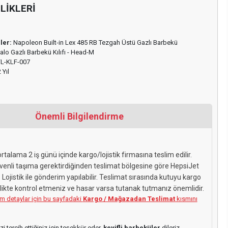
LİKLERİ
ler:
Napoleon Built-in Lex 485 RB Tezgah Üstü Gazlı Barbekü
alo Gazlı Barbekü Kılıfı - Head-M
L-KLF-007
 Yıl
Önemli Bilgilendirme
ortalama 2 iş günü içinde kargo/lojistik firmasına teslim edilir.
venli taşıma gerektirdiğinden teslimat bölgesine göre HepsiJet
Lojistik ile gönderim yapılabilir. Teslimat sırasında kutuyu kargo
irlikte kontrol etmeniz ve hasar varsa tutanak tutmanız önemlidir.
tüm detaylar için bu sayfadaki
Kargo / Mağazadan Teslimat
kısmını
i tercih ettiğiniz için teşekkür eder,
keyifli barbeküler
dileriz.