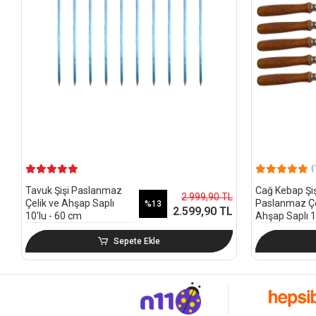
(
Tavuk Şişi Paslanmaz
Cağ Kebap Şiş
2.999,90 TL
Çelik ve Ahşap Saplı
Paslanmaz Çe
%13
2.599,90 TL
10'lu - 60 cm
Ahşap Saplı 10
cm
Sepete Ekle