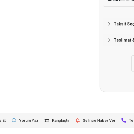
Taksit Se
Teslimat 
e Et
Yorum Yaz
Karşılaştır
Gelince Haber Ver
Te