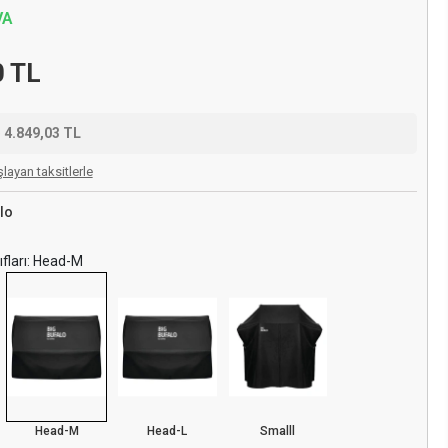
VA
0 TL
e
4.849,03 TL
layan taksitlerle
lo
ıfları: Head-M
Head-M
Head-L
Smalll