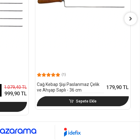
(1)
Cağ Kebap Şişi Paslanmaz Çelik
179,90 TL
1.079,40 TL
ve Ahşap Saplı - 36 cm
999,90 TL
Sepete Ekle