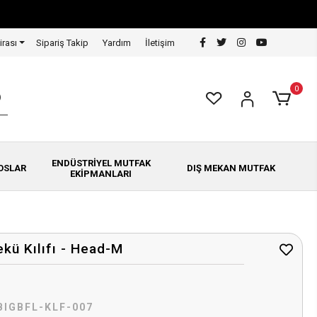
irası
Sipariş Takip
Yardım
İletişim
0
ENDÜSTRİYEL MUTFAK
OSLAR
DIŞ MEKAN MUTFAK
EKİPMANLARI
ekü Kılıfı - Head-M
BIGBFL-KLF-007