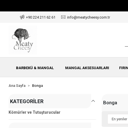
+90 224 211 62 61
info@meatycheesy.com.tr
BARBEKÜ & MANGAL
MANGAL AKSESUARLARI
FIRI
Ana Sayfa
Bonga
KATEGORILER
Bonga
Kömürler ve Tutuşturucular