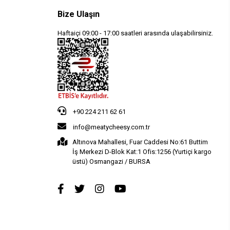
Bize Ulaşın
Haftaiçi 09:00 - 17:00 saatleri arasında ulaşabilirsiniz.
+90 224 211 62 61
info@meatycheesy.com.tr
Altınova Mahallesi, Fuar Caddesi No:61 Buttim
İş Merkezi D-Blok Kat:1 Ofis:1256 (Yurtiçi kargo
üstü) Osmangazi / BURSA