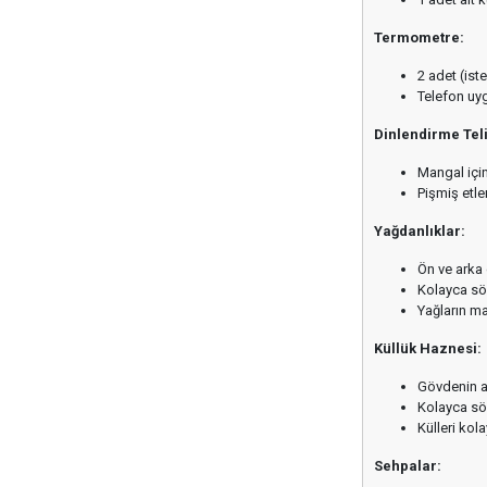
Termometre:
2 adet (ist
Telefon uyg
Dinlendirme Teli
Mangal içi
Pişmiş etle
Yağdanlıklar:
Ön ve arka
Kolayca sök
Yağların ma
Küllük Haznesi:
Gövdenin a
Kolayca sök
Külleri kol
Sehpalar: