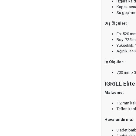
Izgara kald
Kapak aça
Su geçirmez
Dış Ölçüler:
En: 520 m
Boy: 725 
Yükseklik:
Ağırlık: 44 
İç Ölçüler:
700 mm x 
IGRILL Elite
Malzeme:
1.2 mm kal
Teflon kap
Havalandırma:
3 adet bar
1 adet alt 