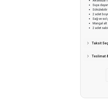
Aksesuar r
Suya dayanı
Sökülebilir
2 adet boy
Sağ ve sol
Mangal alt
2 adet sabit
Taksit Se
Teslimat 