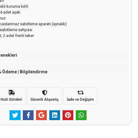
afı
klı koruma kılıfı
 4 adet ayak
nuz
 paslanmaz sabitleme aparatı (aynalık)
 sabitleme sehpası
, 2 adet frenli teker
çenekleri
& Ödeme | Bilgilendirme
Hızlı Gönderi
Güvenli Alışveriş
İade ve Değişim