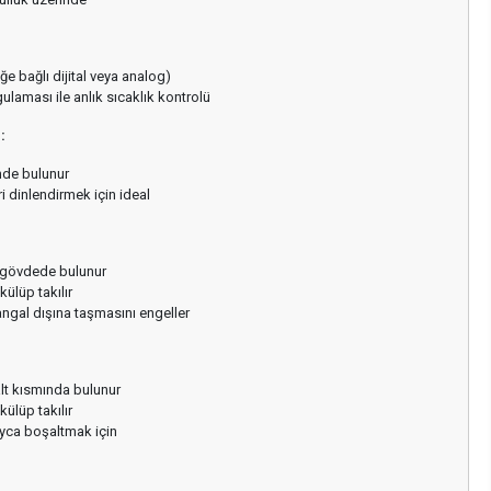
eğe bağlı dijital veya analog)
ulaması ile anlık sıcaklık kontrolü
:
nde bulunur
ri dinlendirmek için ideal
 gövdede bulunur
ülüp takılır
ngal dışına taşmasını engeller
lt kısmında bulunur
ülüp takılır
ayca boşaltmak için