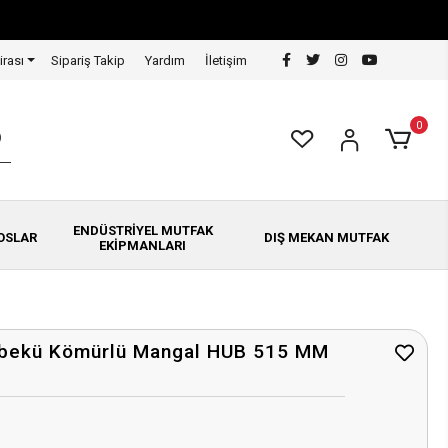
irası
Sipariş Takip
Yardım
İletişim
0
ENDÜSTRİYEL MUTFAK
OSLAR
DIŞ MEKAN MUTFAK
EKİPMANLARI
rbekü Kömürlü Mangal HUB 515 MM