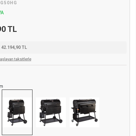
IG50HG
VA
90 TL
e
42.194,90 TL
aşlayan taksitlerle
mm