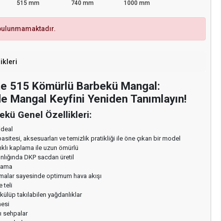
515 mm
740 mm
1000 mm
 bulunmamaktadır.
ikleri
ite 515 Kömürlü Barbekü Mangal:
e Mangal Keyfini Yeniden Tanımlayın!
ekü Genel Özellikleri:
 ideal
asitesi, aksesuarları ve temizlik pratikliği ile öne çıkan bir model
ıklı kaplama ile uzun ömürlü
nlığında DKP sacdan üretil
lama
malar sayesinde optimum hava akışı
 teli
ülüp takılabilen yağdanlıklar
nesi
ı sehpalar