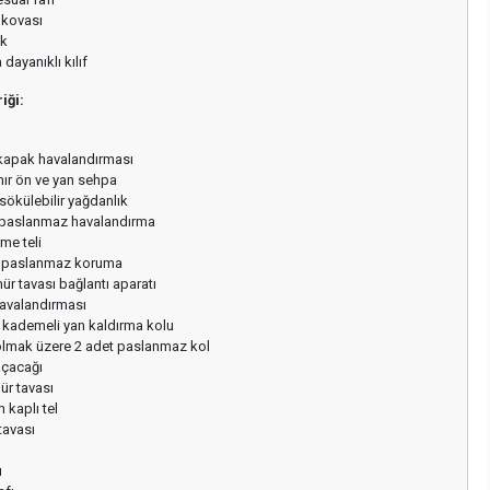
 kovası
ük
dayanıklı kılıf
iği:
 kapak havalandırması
nır ön ve yan sehpa
sökülebilir yağdanlık
 paslanmaz havalandırma
rme teli
e paslanmaz koruma
ür tavası bağlantı aparatı
havalandırması
kademeli yan kaldırma kolu
olmak üzere 2 adet paslanmaz kol
çacağı
ür tavası
 kaplı tel
tavası
ı