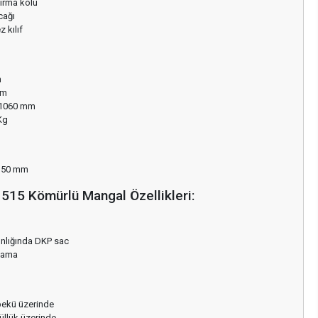
ırma kolu
cağı
 kılıf
m
mm
 1060 mm
Kg
350 mm
 515 Kömürlü Mangal Özellikleri:
ınlığında DKP sac
lama
bekü üzerinde
küllük üzerinde