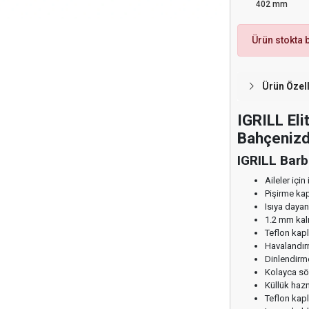
402 mm
Ürün stokta
Ürün Özell
IGRILL El
Bahçenizd
IGRILL Barb
Aileler için
Pişirme kap
Isıya dayan
1.2 mm kalı
Teflon kap
Havalandır
Dinlendirme
Kolayca sök
Küllük haz
Teflon kapl