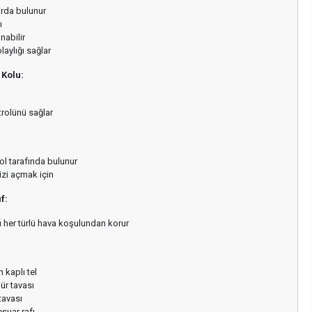
arda bulunur
ı
nabilir
laylığı sağlar
 Kolu:
rolünü sağlar
l tarafında bulunur
izi açmak için
f:
 her türlü hava koşulundan korur
 kaplı tel
ür tavası
tavası
suar rafı