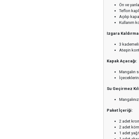
Ön ve yanl
Teflon kapl
Açılıp kapa
Kullanım ko
Izgara Kaldırma
3 kademeli
Ateşin kont
Kapak Açacağı:
Mangalın so
İçeceklerin
Su Geçirmez Kılı
Mangalınızı
Paket İçeriği:
2 adet krom
2 adet köm
1 adet yağ 
1 adet akse