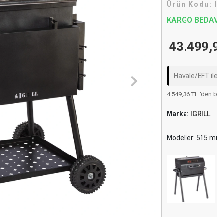
Ürün Kodu:
KARGO BEDA
43.499,
Havale/EFT il
4.549,36 TL 'den b
Marka:
IGRILL
Modeller: 515 