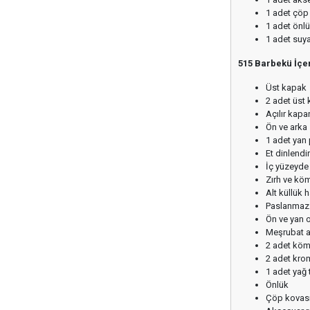
1 adet çöp
1 adet önl
1 adet suya 
515 Barbekü İçer
Üst kapak
2 adet üst
Açılır kapa
Ön ve arka 
1 adet yan
Et dinlendi
İç yüzeyd
Zırh ve köm
Alt küllük 
Paslanmaz 
Ön ve yan 
Meşrubat a
2 adet köm
2 adet krom
1 adet yağ 
Önlük
Çöp kovas