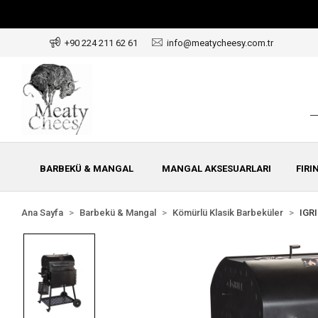
+90 224 211 62 61
info@meatycheesy.com.tr
BARBEKÜ & MANGAL
MANGAL AKSESUARLARI
FIRI
Ana Sayfa
Barbekü & Mangal
Kömürlü Klasik Barbeküler
IGR