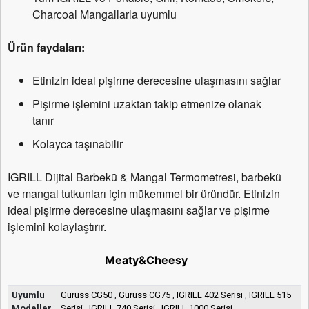
Charcoal Mangallarla uyumlu
Ürün faydaları:
Etinizin ideal pişirme derecesine ulaşmasını sağlar
Pişirme işlemini uzaktan takip etmenize olanak
tanır
Kolayca taşınabilir
IGRILL Dijital Barbekü & Mangal Termometresi, barbekü
ve mangal tutkunları için mükemmel bir üründür. Etinizin
ideal pişirme derecesine ulaşmasını sağlar ve pişirme
işlemini kolaylaştırır.
Meaty&Cheesy
Uyumlu
Guruss CG50
,
Guruss CG75
,
IGRILL 402 Serisi
,
IGRILL 515
Modeller
Serisi
,
IGRILL 740 Serisi
,
IGRILL 1000 Serisi