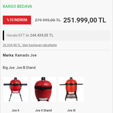
KARGO BEDAVA
251.999,00 TL
279.999,00 TL
%10 İNDİRİM
Havale/EFT ile
244.439,03 TL
26.354,90 TL 'den başlayan taksitlerle
Marka:
Kamado Joe
Big Joe: Joe III Stand
Joe II
Joe II Stand
Joe III