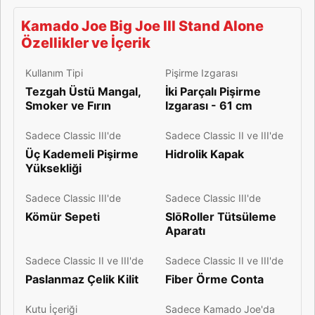
Kamado Joe Big Joe III Stand Alone
Özellikler ve İçerik
Kullanım Tipi
Pişirme Izgarası
Tezgah Üstü Mangal,
İki Parçalı Pişirme
Smoker ve Fırın
Izgarası - 61 cm
Sadece Classic III'de
Sadece Classic II ve III'de
Üç Kademeli Pişirme
Hidrolik Kapak
Yüksekliği
Sadece Classic III'de
Sadece Classic III'de
Kömür Sepeti
SlōRoller Tütsüleme
Aparatı
Sadece Classic II ve III'de
Sadece Classic II ve III'de
Paslanmaz Çelik Kilit
Fiber Örme Conta
Kutu İçeriği
Sadece Kamado Joe'da