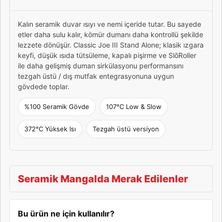
Kalın seramik duvar ısıyı ve nemi içeride tutar. Bu sayede
etler daha sulu kalır, kömür dumanı daha kontrollü şekilde
lezzete dönüşür. Classic Joe III Stand Alone; klasik ızgara
keyfi, düşük ısıda tütsüleme, kapalı pişirme ve SlōRoller
ile daha gelişmiş duman sirkülasyonu performansını
tezgah üstü / dış mutfak entegrasyonuna uygun
gövdede toplar.
%100 Seramik Gövde
107°C Low & Slow
372°C Yüksek Isı
Tezgah üstü versiyon
Seramik Mangalda Merak Edilenler
Bu ürün ne için kullanılır?