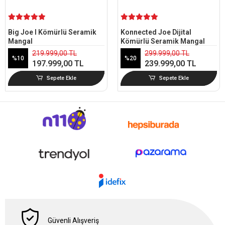
Big Joe I Kömürlü Seramik
Konnected Joe Dijital
Mangal
Kömürlü Seramik Mangal
219.999,00 TL
299.999,00 TL
%10
%20
197.999,00 TL
239.999,00 TL
Sepete Ekle
Sepete Ekle
Güvenli Alışveriş