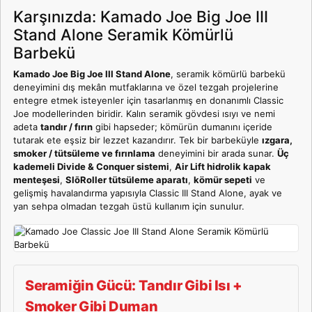
Karşınızda: Kamado Joe Big Joe III
Stand Alone Seramik Kömürlü
Barbekü
Kamado Joe Big Joe III Stand Alone
, seramik kömürlü barbekü
deneyimini dış mekân mutfaklarına ve özel tezgah projelerine
entegre etmek isteyenler için tasarlanmış en donanımlı Classic
Joe modellerinden biridir. Kalın seramik gövdesi ısıyı ve nemi
adeta
tandır / fırın
gibi hapseder; kömürün dumanını içeride
tutarak ete eşsiz bir lezzet kazandırır. Tek bir barbeküyle
ızgara,
smoker / tütsüleme ve fırınlama
deneyimini bir arada sunar.
Üç
kademeli Divide & Conquer sistemi
,
Air Lift hidrolik kapak
menteşesi
,
SlōRoller tütsüleme aparatı
,
kömür sepeti
ve
gelişmiş havalandırma yapısıyla Classic III Stand Alone, ayak ve
yan sehpa olmadan tezgah üstü kullanım için sunulur.
Seramiğin Gücü: Tandır Gibi Isı +
Smoker Gibi Duman