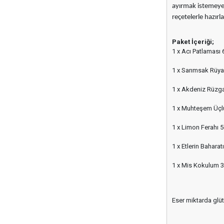
ayırmak istemeyece
reçetelerle hazırl
Paket İçeriği;
1 x Acı Patlaması 
1 x Sarımsak Rüya
1 x Akdeniz Rüzga
1 x Muhteşem Üçl
1 x Limon Ferahı 5
1 x Etlerin Baharat
1 x Mis Kokulum 3
Eser miktarda glüte