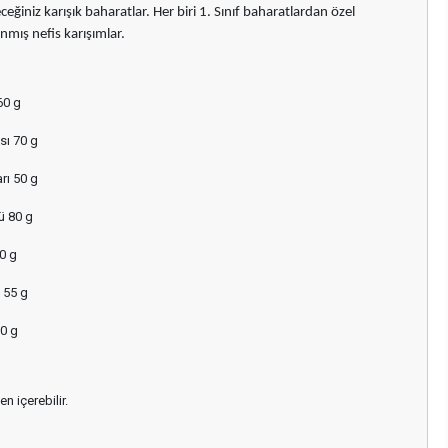
ğiniz karışık baharatlar. Her biri 1. Sınıf baharatlardan özel
anmış nefis karışımlar.
60 g
sı 70 g
rı 50 g
ü 80 g
0 g
ı 55 g
0 g
n içerebilir.