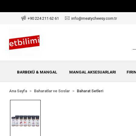
+90 224 211 62 61
info@meatycheesy.com.tr
BARBEKÜ & MANGAL
MANGAL AKSESUARLARI
FIRI
Ana Sayfa
Baharatlar ve Soslar
Baharat Setleri