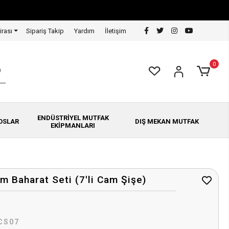
irası
Sipariş Takip
Yardım
İletişim
0
ENDÜSTRİYEL MUTFAK
OSLAR
DIŞ MEKAN MUTFAK
EKİPMANLARI
ım Baharat Seti (7'li Cam Şişe)
CS07