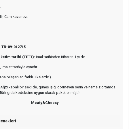
;
lir, Cam kavanoz.
: TR-09-012715
ketim tarihi (TETT):
imal tarihinden itibaren 1 yıldır.
 imalat tarihiyle aynıdır.
na bileşenleri farklı ülkelerdir.)
Ağzı kapalı bir şekilde, güneş ışığı görmeyen serin ve nemsiz ortamda
Türk gıda kodeksine uygun olarak paketlenmiştir.
Meaty&Cheesy
çenekleri