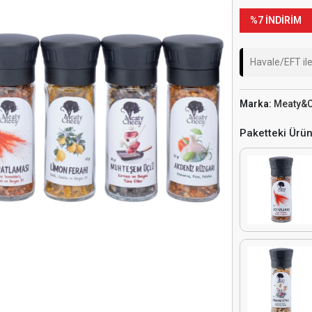
%7 İNDİRİM
Havale/EFT il
Marka:
Meaty&
Paketteki Ürün