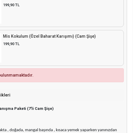
199,90 TL
Mis Kokulum (Özel Baharat Karışımı) (Cam Şişe)
199,90 TL
 bulunmamaktadır.
ikleri
nışma Paketi (7'li Cam Şişe)
kta , doğada, mangal başında , kısaca yemek yaparken yanınızdan