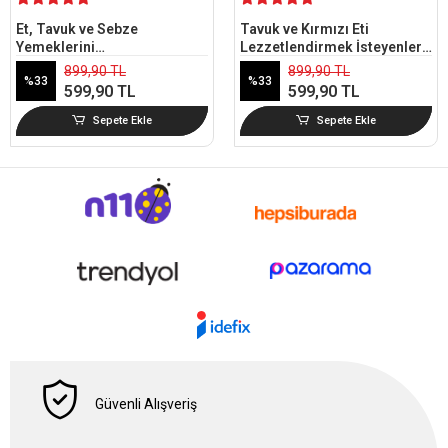
Et, Tavuk ve Sebze
Tavuk ve Kırmızı Eti
Yemeklerini
Lezzetlendirmek İsteyenlere
Lezzetlendirmek İçin Özel
Özel Baharat Karışımı Seti
899,90 TL
899,90 TL
%33
%33
Baharat Karışımı Seti (3'lü
(3'lü Pet Şişe)
599,90 TL
599,90 TL
Pet Şişe)
Sepete Ekle
Sepete Ekle
Güvenli Alışveriş