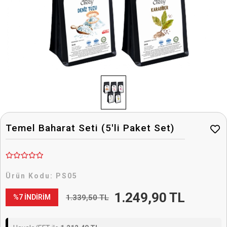
Temel Baharat Seti (5'li Paket Set)
Ürün Kodu:
PS05
1.249,90 TL
1.339,50 TL
%7 İNDİRİM