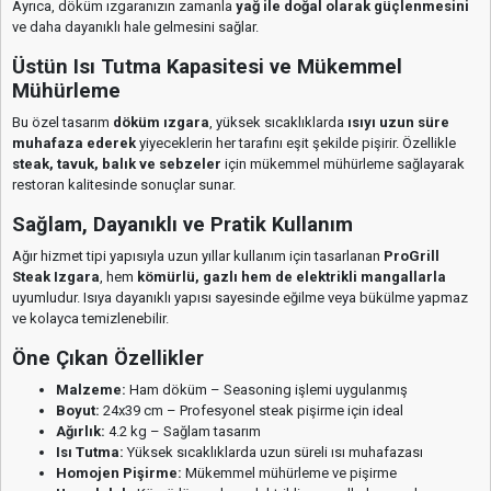
Ayrıca, döküm ızgaranızın zamanla
yağ ile doğal olarak güçlenmesini
ve daha dayanıklı hale gelmesini sağlar.
Üstün Isı Tutma Kapasitesi ve Mükemmel
Mühürleme
Bu özel tasarım
döküm ızgara
, yüksek sıcaklıklarda
ısıyı uzun süre
muhafaza ederek
yiyeceklerin her tarafını eşit şekilde pişirir. Özellikle
steak, tavuk, balık ve sebzeler
için mükemmel mühürleme sağlayarak
restoran kalitesinde sonuçlar sunar.
Sağlam, Dayanıklı ve Pratik Kullanım
Ağır hizmet tipi yapısıyla uzun yıllar kullanım için tasarlanan
ProGrill
Steak Izgara
, hem
kömürlü, gazlı hem de elektrikli mangallarla
uyumludur. Isıya dayanıklı yapısı sayesinde eğilme veya bükülme yapmaz
ve kolayca temizlenebilir.
Öne Çıkan Özellikler
Malzeme:
Ham döküm – Seasoning işlemi uygulanmış
Boyut:
24x39 cm – Profesyonel steak pişirme için ideal
Ağırlık:
4.2 kg – Sağlam tasarım
Isı Tutma:
Yüksek sıcaklıklarda uzun süreli ısı muhafazası
Homojen Pişirme:
Mükemmel mühürleme ve pişirme