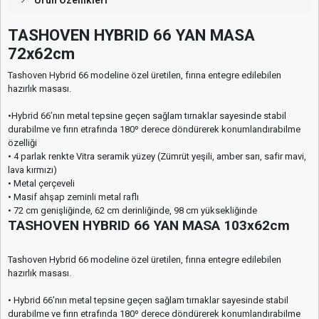
TASHOVEN HYBRID 66 YAN MASA
72x62cm
Tashoven Hybrid 66 modeline özel üretilen, fırına entegre edilebilen
hazırlık masası.
•Hybrid 66’nın metal tepsine geçen sağlam tırnaklar sayesinde stabil
durabilme ve fırın etrafında 180º derece döndürerek konumlandırabilme
özelliği
• 4 parlak renkte Vitra seramik yüzey (Zümrüt yeşili, amber sarı, safir mavi,
lava kırmızı)
• Metal çerçeveli
• Masif ahşap zeminli metal raflı
• 72 cm genişliğinde, 62 cm derinliğinde, 98 cm yüksekliğinde
TASHOVEN HYBRID 66 YAN MASA 103x62cm
Tashoven Hybrid 66 modeline özel üretilen, fırına entegre edilebilen
hazırlık masası.
• Hybrid 66’nın metal tepsine geçen sağlam tırnaklar sayesinde stabil
durabilme ve fırın etrafında 180º derece döndürerek konumlandırabilme