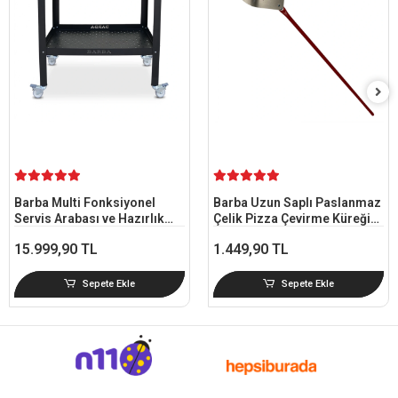
Barba Multi Fonksiyonel
Barba Uzun Saplı Paslanmaz
Servis Arabası ve Hazırlık
Çelik Pizza Çevirme Küreği
Tezgahı 50x85x80 cm
100 cm 25 cm Başlıklı
15.999,90 TL
1.449,90 TL
Tekerlekli
Sepete Ekle
Sepete Ekle