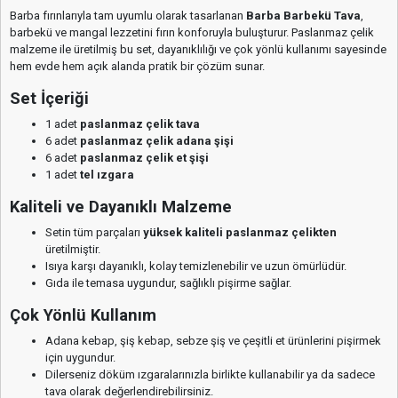
Barba fırınlarıyla tam uyumlu olarak tasarlanan
Barba Barbekü Tava
,
barbekü ve mangal lezzetini fırın konforuyla buluşturur. Paslanmaz çelik
malzeme ile üretilmiş bu set, dayanıklılığı ve çok yönlü kullanımı sayesinde
hem evde hem açık alanda pratik bir çözüm sunar.
Set İçeriği
1 adet
paslanmaz çelik tava
6 adet
paslanmaz çelik adana şişi
6 adet
paslanmaz çelik et şişi
1 adet
tel ızgara
Kaliteli ve Dayanıklı Malzeme
Setin tüm parçaları
yüksek kaliteli paslanmaz çelikten
üretilmiştir.
Isıya karşı dayanıklı, kolay temizlenebilir ve uzun ömürlüdür.
Gıda ile temasa uygundur, sağlıklı pişirme sağlar.
Çok Yönlü Kullanım
Adana kebap, şiş kebap, sebze şiş ve çeşitli et ürünlerini pişirmek
için uygundur.
Dilerseniz döküm ızgaralarınızla birlikte kullanabilir ya da sadece
tava olarak değerlendirebilirsiniz.