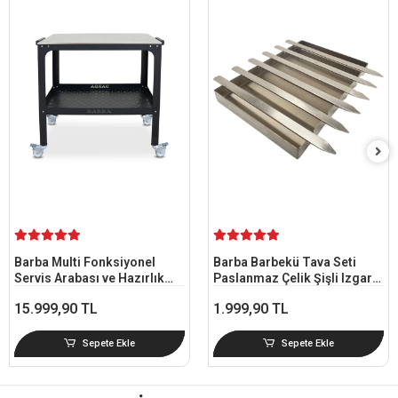
Barba Multi Fonksiyonel
Barba Barbekü Tava Seti
Servis Arabası ve Hazırlık
Paslanmaz Çelik Şişli Izgara
Tezgahı 50x85x80 cm
21,5x31,5 cm
15.999,90 TL
1.999,90 TL
Tekerlekli
Sepete Ekle
Sepete Ekle