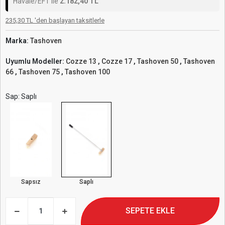
Havale/EFT ile
2.182,40 TL
235,30 TL 'den başlayan taksitlerle
Marka:
Tashoven
Uyumlu Modeller:
Cozze 13
,
Cozze 17
,
Tashoven 50
,
Tashoven
66
,
Tashoven 75
,
Tashoven 100
Sap: Saplı
Sapsız
Saplı
SEPETE EKLE