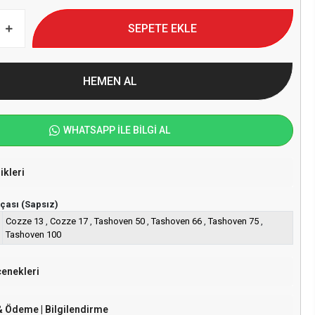
SEPETE EKLE
HEMEN AL
WHATSAPP İLE BİLGİ AL
ikleri
çası (Sapsız)
Cozze 13
,
Cozze 17
,
Tashoven 50
,
Tashoven 66
,
Tashoven 75
,
Tashoven 100
çenekleri
& Ödeme | Bilgilendirme