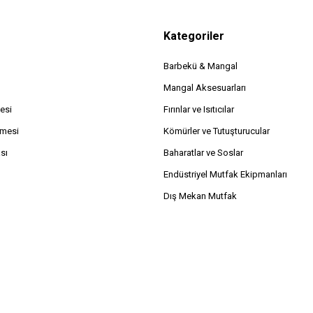
Kategoriler
Barbekü & Mangal
Mangal Aksesuarları
esi
Fırınlar ve Isıtıcılar
şmesi
Kömürler ve Tutuşturucular
ası
Baharatlar ve Soslar
Endüstriyel Mutfak Ekipmanları
Dış Mekan Mutfak