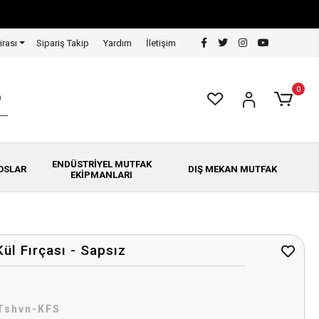
irası
Sipariş Takip
Yardım
İletişim
0
ENDÜSTRİYEL MUTFAK
OSLAR
DIŞ MEKAN MUTFAK
EKİPMANLARI
ül Fırçası - Sapsız
Tshvn-KFS