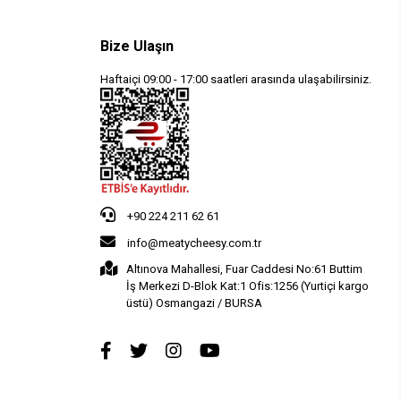
Bize Ulaşın
Haftaiçi 09:00 - 17:00 saatleri arasında ulaşabilirsiniz.
+90 224 211 62 61
info@meatycheesy.com.tr
Altınova Mahallesi, Fuar Caddesi No:61 Buttim
İş Merkezi D-Blok Kat:1 Ofis:1256 (Yurtiçi kargo
üstü) Osmangazi / BURSA