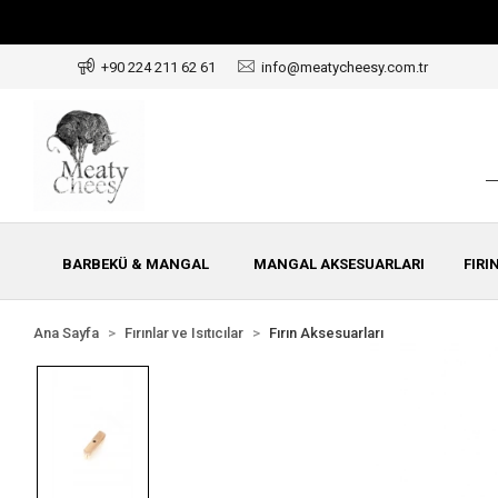
+90 224 211 62 61
info@meatycheesy.com.tr
BARBEKÜ & MANGAL
MANGAL AKSESUARLARI
FIRI
Ana Sayfa
Fırınlar ve Isıtıcılar
Fırın Aksesuarları