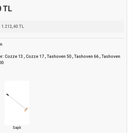
0 TL
e
1.212,40 TL
n
er:
Cozze 13
,
Cozze 17
,
Tashoven 50
,
Tashoven 66
,
Tashoven
00
Saplı