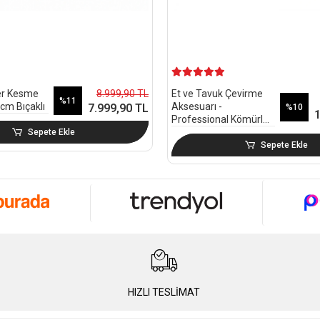
8.999,90 TL
ner Kesme
Et ve Tavuk Çevirme
%11
 cm Bıçaklı
Aksesuarı -
7.999,90 TL
%10
1
Professional Kömürlü
Serisi
Sepete Ekle
Sepete Ekle
HIZLI TESLİMAT