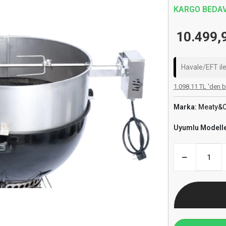
KARGO BEDA
10.499,
Havale/EFT il
1.098,11 TL 'den b
Marka:
Meaty&
Uyumlu Modell