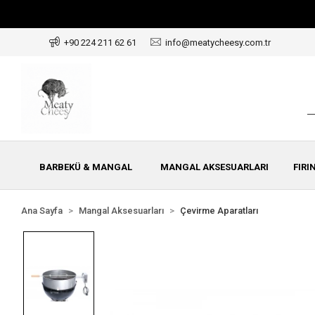
+90 224 211 62 61
info@meatycheesy.com.tr
BARBEKÜ & MANGAL
MANGAL AKSESUARLARI
FIRI
Ana Sayfa
Mangal Aksesuarları
Çevirme Aparatları