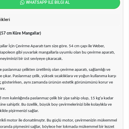
WHATSAPP İLE BİLGİ AL
ikleri
(57 cm Küre Mangallar)
lar İçin Çevirme Aparatı tam size göre. 54 cm çapı ile Weber,
apoleon gibi yuvarlak mangallarla uyumlu olan bu çevirme aparatı,
eyiminizi bir üst seviyeye çıkaracak.
e paslanmaz çelikten üretilmiş olan çevirme aparatı, sağlamlığı ve
öne çıkar. Paslanmaz çelik, yüksek sıcaklıklara ve yoğun kullanıma karşı
 gösterirken, aynı zamanda ürünün estetik görünümünü korur ve
rır.
8 mm kalınlığında paslanmaz çelik bir şişe sahip olup, 15 kg'a kadar
ne sahiptir. Bu özellik, büyük boy çevirmelerinizi bile kolaylıkla ve
lde pişirmenizi sağlar.
ikli motor ile donatılmıştır. Bu güçlü motor, çevirmenizin mükemmel
it oranda pişmesini sağlar, böylece her lokmada mükemmel bir lezzet