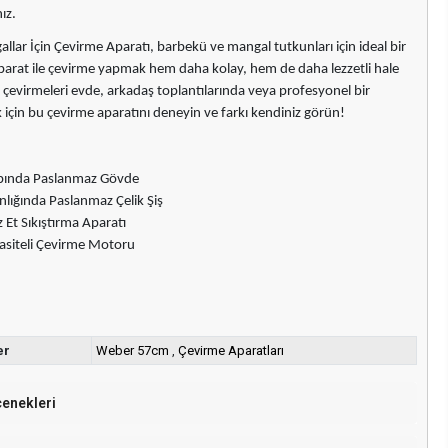
ız.
lar İçin Çevirme Aparatı, barbekü ve mangal tutkunları için ideal bir
parat ile çevirme yapmak hem daha kolay, hem de daha lezzetli hale
li çevirmeleri evde, arkadaş toplantılarında veya profesyonel bir
çin bu çevirme aparatını deneyin ve farkı kendiniz görün!
pında Paslanmaz Gövde
lığında Paslanmaz Çelik Şiş
Et Sıkıştırma Aparatı
asiteli Çevirme Motoru
er
Weber 57cm
,
Çevirme Aparatları
çenekleri