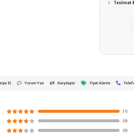
Teslimat 
siye Et
Yorum Yaz
Karşılaştır
Fiyat Alarmı
Telef
(1)
(0)
(0)