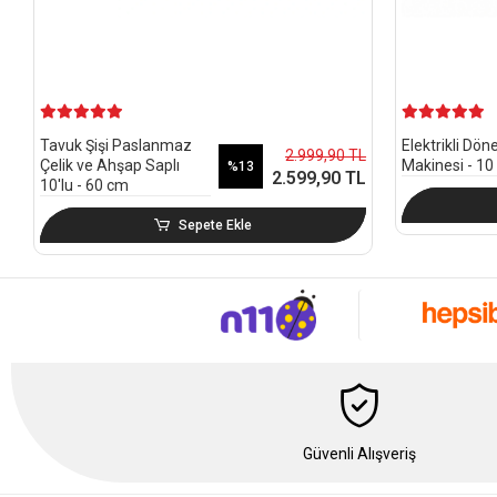
Tavuk Şişi Paslanmaz
Elektrikli Dö
2.999,90 TL
Çelik ve Ahşap Saplı
Makinesi - 10
%13
2.599,90 TL
10'lu - 60 cm
Sepete Ekle
Güvenli Alışveriş