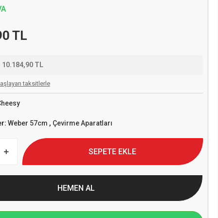
VA
90 TL
e
10.184,90 TL
aşlayan taksitlerle
Cheesy
er:
Weber 57cm
,
Çevirme Aparatları
SEPETE EKLE
HEMEN AL