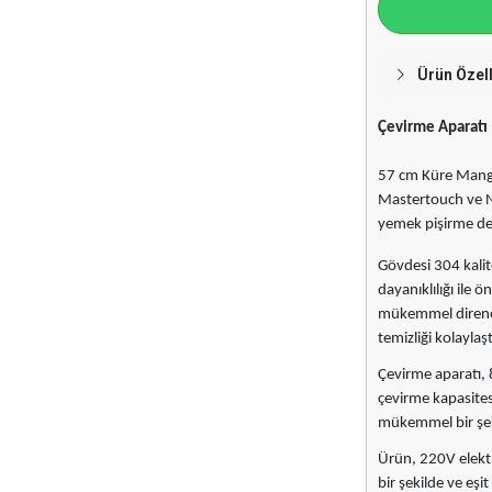
Ürün Özell
Çevirme Aparatı 
57 cm Küre Mangal
Mastertouch ve N
yemek pişirme den
Gövdesi 304 kalit
dayanıklılığı ile 
mükemmel direnç
temizliği kolaylaştı
Çevirme aparatı, 
çevirme kapasitesi
mükemmel bir şeki
Ürün, 220V elektr
bir şekilde ve eş