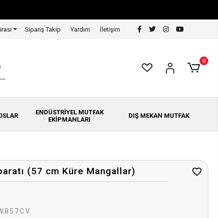
irası
Sipariş Takip
Yardım
İletişim
0
ENDÜSTRİYEL MUTFAK
OSLAR
DIŞ MEKAN MUTFAK
EKİPMANLARI
aratı (57 cm Küre Mangallar)
WB57CV