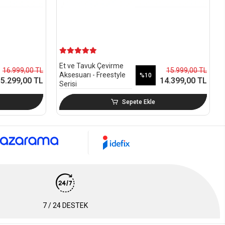
Et ve Tavuk Çevirme
16.999,00 TL
15.999,00 TL
Aksesuarı - Freestyle
%10
5.299,00 TL
14.399,00 TL
Serisi
Sepete Ekle
7 / 24 DESTEK