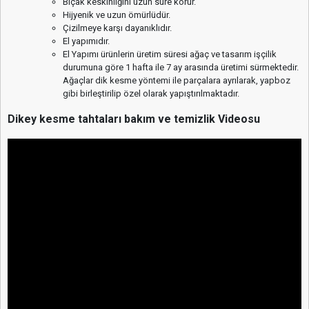
Bıçak keskinliğini uzun süre korur.
Hijyenik ve uzun ömürlüdür.
Çizilmeye karşı dayanıklıdır.
El yapımıdır.
El Yapımı ürünlerin üretim süresi ağaç ve tasarım işçilik
durumuna göre 1 hafta ile 7 ay arasında üretimi sürmektedir.
Ağaçlar dik kesme yöntemi ile parçalara ayrılarak, yapboz
gibi birleştirilip özel olarak yapıştırılmaktadır.
Dikey kesme tahtaları bakım ve temizlik Videosu