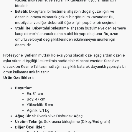
yüksek mukavemet ve sağlamlık gerektiren uygulamalar için
idealdir.
Estetik:
Dikey tahıl birleştirme, ahşabın doğal güzelliğini ve
desenini ortaya çıkararak çekici bir görünüm kazandırır. Bu,
mobilyalar ve diğer dekoratif öğeler için popüler bir seçimdir.
Stabilite:
Dikey tahıl birleştirme, ahşabın büzülme ve genleşmeye
karşı direncini artırarak daha stabil bir yapı oluşturur. Bu, uzun
ömürlü ve boyut değişikliklerinden etkilenmeyen ürünler için
önemlidir.
Profesyonel Şeflerin mutfak koleksiyonu olacak özel ağaçlardan özenle
aylar süren el işçiliği ile üretilmiş nadide bir el sanat eseridir. Size özel
olacak bu Kesme Tahtası mutfağınıza şıklık katarak dayanıklı yapısıyla bir
ömür kullanma imkânı tanır.
Ürün Özellikleri:
Boyutlar:
En: 31 cm
Boy: 47 cm
Yükseklik: 5 cm
Ağırlık: 5.1 kg
Ağaç Cinsi:
Ovenkol ve Dişbudak Ağaç
Üretim Tekniği:
Sokrasına birleştirme (Dikey/End grain)
Diğer Özellikler: