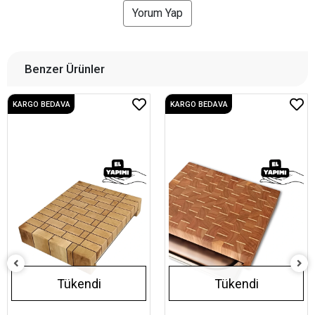
Yorum Yap
Benzer Ürünler
KARGO BEDAVA
KARGO BEDAVA
Tükendi
Tükendi
El Yapımı Tepsili Meşe
Kesme Tahtası 29,5x38 cm -
End Grain Tasarım