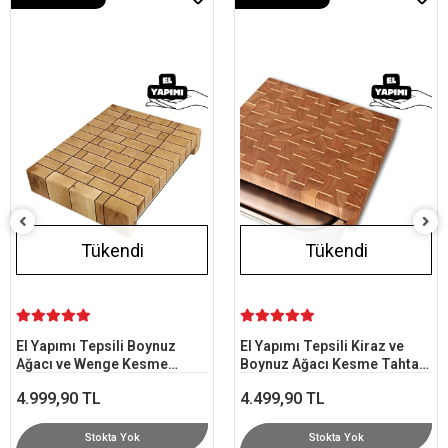
KARGO BEDAVA
KARGO BEDAVA
Tükendi
Tükendi
El Yapımı Tepsili Meşe
Kesme Tahtası 29,5x38 cm -
End Grain Tasarım
4.249,90 TL
Stokta Yok
El Yapımı Tepsili Kiraz ve
Boynuz Ağacı Kesme Tahtası
30x36 cm - End Grain
4.499,90 TL
Stokta Yok