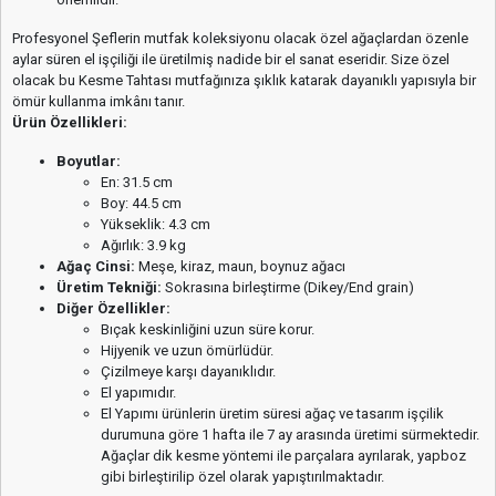
önemlidir.
Profesyonel Şeflerin mutfak koleksiyonu olacak özel ağaçlardan özenle
aylar süren el işçiliği ile üretilmiş nadide bir el sanat eseridir. Size özel
olacak bu Kesme Tahtası mutfağınıza şıklık katarak dayanıklı yapısıyla bir
ömür kullanma imkânı tanır.
Ürün Özellikleri:
Boyutlar:
En: 31.5 cm
Boy: 44.5 cm
Yükseklik: 4.3 cm
Ağırlık: 3.9 kg
Ağaç Cinsi:
Meşe, kiraz, maun, boynuz ağacı
Üretim Tekniği:
Sokrasına birleştirme (Dikey/End grain)
Diğer Özellikler:
Bıçak keskinliğini uzun süre korur.
Hijyenik ve uzun ömürlüdür.
Çizilmeye karşı dayanıklıdır.
El yapımıdır.
El Yapımı ürünlerin üretim süresi ağaç ve tasarım işçilik
durumuna göre 1 hafta ile 7 ay arasında üretimi sürmektedir.
Ağaçlar dik kesme yöntemi ile parçalara ayrılarak, yapboz
gibi birleştirilip özel olarak yapıştırılmaktadır.