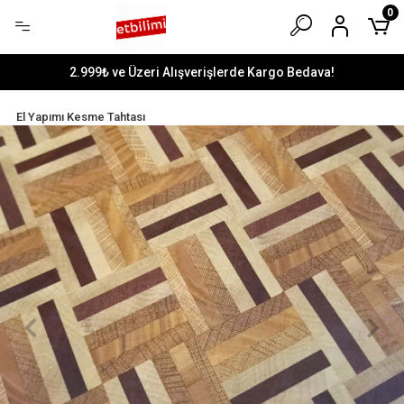
0
2.999₺ ve Üzeri Alışverişlerde Kargo Bedava!
El Yapımı Kesme Tahtası