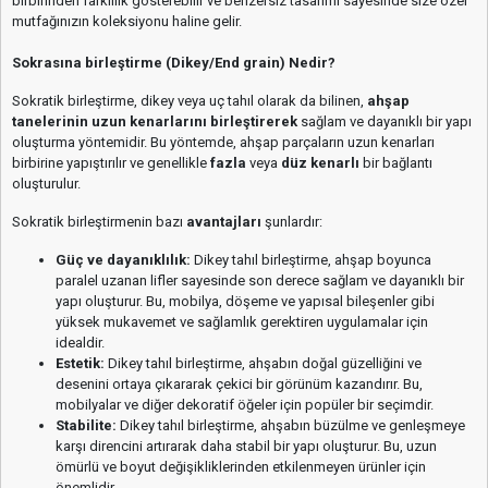
birbirinden farklılık gösterebilir ve benzersiz tasarımı sayesinde size özel
mutfağınızın koleksiyonu haline gelir.
Sokrasına birleştirme (Dikey/End grain) Nedir?
Sokratik birleştirme, dikey veya uç tahıl olarak da bilinen,
ahşap
tanelerinin uzun kenarlarını birleştirerek
sağlam ve dayanıklı bir yapı
oluşturma yöntemidir. Bu yöntemde, ahşap parçaların uzun kenarları
birbirine yapıştırılır ve genellikle
fazla
veya
düz kenarlı
bir bağlantı
oluşturulur.
Sokratik birleştirmenin bazı
avantajları
şunlardır:
Güç ve dayanıklılık:
Dikey tahıl birleştirme, ahşap boyunca
paralel uzanan lifler sayesinde son derece sağlam ve dayanıklı bir
yapı oluşturur. Bu, mobilya, döşeme ve yapısal bileşenler gibi
yüksek mukavemet ve sağlamlık gerektiren uygulamalar için
idealdir.
Estetik:
Dikey tahıl birleştirme, ahşabın doğal güzelliğini ve
desenini ortaya çıkararak çekici bir görünüm kazandırır. Bu,
mobilyalar ve diğer dekoratif öğeler için popüler bir seçimdir.
Stabilite:
Dikey tahıl birleştirme, ahşabın büzülme ve genleşmeye
karşı direncini artırarak daha stabil bir yapı oluşturur. Bu, uzun
ömürlü ve boyut değişikliklerinden etkilenmeyen ürünler için