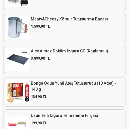
Meaty&Cheesy Kömür Tutuşturma Bacası
1.599,90 TL
Alev Almaz Döküm Izgara CG (Kaplamalı)
3.899,90 TL
Bonga Odun Yünü Ateş Tutuşturucu (10 Adet) -
140 g
134,90 TL
Uzun Telli Izgara Temizleme Fırçası
199,90 TL