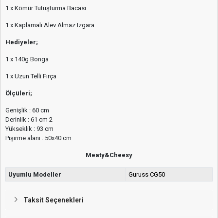
1 x Kömür Tutuşturma Bacası
1 x Kaplamalı Alev Almaz Izgara
Hediyeler;
1 x 140g Bonga
1 x Uzun Telli Fırça
Ölçüleri;
Genişlik : 60 cm
Derinlik : 61 cm 2
Yükseklik : 93 cm
Pişirme alanı : 50x40 cm
Meaty&Cheesy
Uyumlu Modeller
Guruss CG50
Taksit Seçenekleri