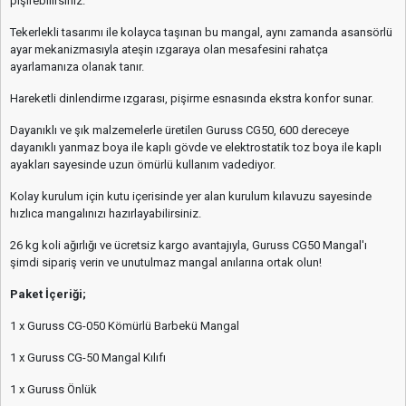
pişirebilirsiniz.
Tekerlekli tasarımı ile kolayca taşınan bu mangal, aynı zamanda asansörlü
ayar mekanizmasıyla ateşin ızgaraya olan mesafesini rahatça
ayarlamanıza olanak tanır.
Hareketli dinlendirme ızgarası, pişirme esnasında ekstra konfor sunar.
Dayanıklı ve şık malzemelerle üretilen Guruss CG50, 600 dereceye
dayanıklı yanmaz boya ile kaplı gövde ve elektrostatik toz boya ile kaplı
ayakları sayesinde uzun ömürlü kullanım vadediyor.
Kolay kurulum için kutu içerisinde yer alan kurulum kılavuzu sayesinde
hızlıca mangalınızı hazırlayabilirsiniz.
26 kg koli ağırlığı ve ücretsiz kargo avantajıyla, Guruss CG50 Mangal'ı
şimdi sipariş verin ve unutulmaz mangal anılarına ortak olun!
Paket İçeriği;
1 x Guruss CG-050 Kömürlü Barbekü Mangal
1 x Guruss CG-50 Mangal Kılıfı
1 x Guruss Önlük