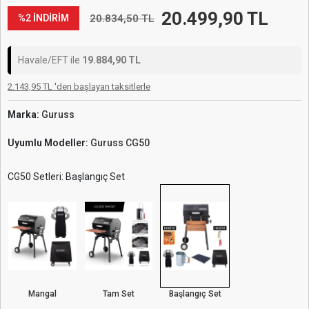
20.499,90 TL
20.834,50 TL
%2 İNDİRİM
Havale/EFT ile
19.884,90 TL
2.143,95 TL 'den başlayan taksitlerle
Marka:
Guruss
Uyumlu Modeller:
Guruss CG50
CG50 Setleri: Başlangıç Set
Mangal
Tam Set
Başlangıç Set