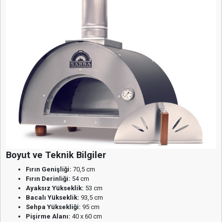
Boyut ve Teknik Bilgiler
Fırın Genişliği:
70,5 cm
Fırın Derinliği:
54 cm
Ayaksız Yükseklik:
53 cm
Bacalı Yükseklik:
93,5 cm
Sehpa Yüksekliği:
95 cm
Pişirme Alanı:
40 x 60 cm