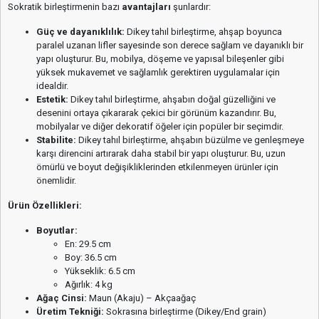
Sokratik birleştirmenin bazı
avantajları
şunlardır:
Güç ve dayanıklılık:
Dikey tahıl birleştirme, ahşap boyunca
paralel uzanan lifler sayesinde son derece sağlam ve dayanıklı bir
yapı oluşturur. Bu, mobilya, döşeme ve yapısal bileşenler gibi
yüksek mukavemet ve sağlamlık gerektiren uygulamalar için
idealdir.
Estetik:
Dikey tahıl birleştirme, ahşabın doğal güzelliğini ve
desenini ortaya çıkararak çekici bir görünüm kazandırır. Bu,
mobilyalar ve diğer dekoratif öğeler için popüler bir seçimdir.
Stabilite:
Dikey tahıl birleştirme, ahşabın büzülme ve genleşmeye
karşı direncini artırarak daha stabil bir yapı oluşturur. Bu, uzun
ömürlü ve boyut değişikliklerinden etkilenmeyen ürünler için
önemlidir.
Ürün Özellikleri:
Boyutlar:
En: 29.5 cm
Boy: 36.5 cm
Yükseklik: 6.5 cm
Ağırlık: 4 kg
Ağaç Cinsi:
Maun (Akaju) – Akçaağaç
Üretim Tekniği:
Sokrasına birleştirme (Dikey/End grain)