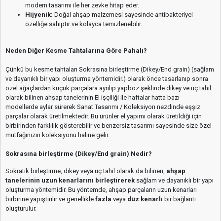
modern tasarımı ile her zevke hitap eder.
Hijyenik:
Doğal ahşap malzemesi sayesinde antibakteriyel
özelliğe sahiptir ve kolayca temizlenebilir.
Neden Diğer Kesme Tahtalarına Göre Pahalı?
Çünkü bu kesme tahtaları Sokrasına birleştirme (Dikey/End grain) (sağlam
ve dayanıklı bir yapı oluşturma yöntemidir.) olarak önce tasarlanıp sonra
özel ağaçlardan küçük parçalara ayrılıp yapboz şeklinde dikey ve uç tahıl
olarak bilinen ahşap tanelerinin El işçiliği ile haftalar hatta bazı
modellerde aylar sürerek Sanat Tasarımı / Koleksiyon nezdinde eşşiz
parçalar olarak üretilmektedir. Bu ürünler el yapımı olarak üretildiği için
birbirinden farklılık gösterebilir ve benzersiz tasarımı sayesinde size özel
mutfağınızın koleksiyonu haline gelir.
Sokrasına birleştirme (Dikey/End grain) Nedir?
Sokratik birleştirme, dikey veya uç tahıl olarak da bilinen,
ahşap
tanelerinin uzun kenarlarını birleştirerek
sağlam ve dayanıklı bir yapı
oluşturma yöntemidir. Bu yöntemde, ahşap parçaların uzun kenarları
birbirine yapıştırılır ve genellikle
fazla
veya
düz kenarlı
bir bağlantı
oluşturulur.