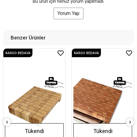
Bu ürün için henüz yorum yapılmadı.
Yorum Yap
Benzer Ürünler
KARGO BEDAVA
KARGO BEDAVA
Tükendi
Tükendi
El Yapımı Tepsili Meşe
Kesme Tahtası 29,5x38 cm -