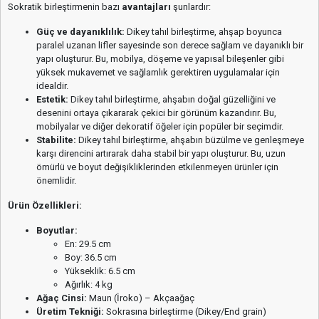
Sokratik birleştirmenin bazı
avantajları
şunlardır:
Güç ve dayanıklılık:
Dikey tahıl birleştirme, ahşap boyunca
paralel uzanan lifler sayesinde son derece sağlam ve dayanıklı bir
yapı oluşturur. Bu, mobilya, döşeme ve yapısal bileşenler gibi
yüksek mukavemet ve sağlamlık gerektiren uygulamalar için
idealdir.
Estetik:
Dikey tahıl birleştirme, ahşabın doğal güzelliğini ve
desenini ortaya çıkararak çekici bir görünüm kazandırır. Bu,
mobilyalar ve diğer dekoratif öğeler için popüler bir seçimdir.
Stabilite:
Dikey tahıl birleştirme, ahşabın büzülme ve genleşmeye
karşı direncini artırarak daha stabil bir yapı oluşturur. Bu, uzun
ömürlü ve boyut değişikliklerinden etkilenmeyen ürünler için
önemlidir.
Ürün Özellikleri:
Boyutlar:
En: 29.5 cm
Boy: 36.5 cm
Yükseklik: 6.5 cm
Ağırlık: 4 kg
Ağaç Cinsi:
Maun (İroko) – Akçaağaç
Üretim Tekniği:
Sokrasına birleştirme (Dikey/End grain)