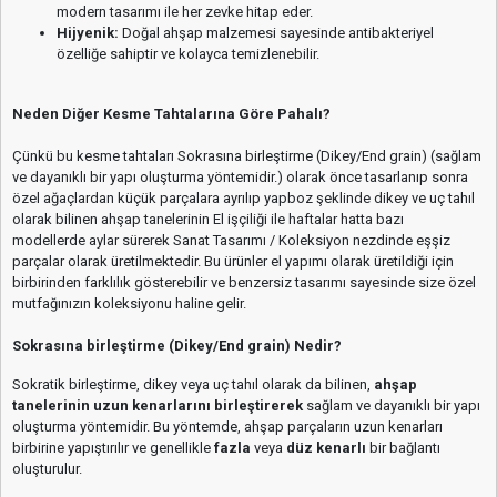
modern tasarımı ile her zevke hitap eder.
Hijyenik:
Doğal ahşap malzemesi sayesinde antibakteriyel
özelliğe sahiptir ve kolayca temizlenebilir.
Neden Diğer Kesme Tahtalarına Göre Pahalı?
Çünkü bu kesme tahtaları Sokrasına birleştirme (Dikey/End grain) (sağlam
ve dayanıklı bir yapı oluşturma yöntemidir.) olarak önce tasarlanıp sonra
özel ağaçlardan küçük parçalara ayrılıp yapboz şeklinde dikey ve uç tahıl
olarak bilinen ahşap tanelerinin El işçiliği ile haftalar hatta bazı
modellerde aylar sürerek Sanat Tasarımı / Koleksiyon nezdinde eşşiz
parçalar olarak üretilmektedir. Bu ürünler el yapımı olarak üretildiği için
birbirinden farklılık gösterebilir ve benzersiz tasarımı sayesinde size özel
mutfağınızın koleksiyonu haline gelir.
Sokrasına birleştirme (Dikey/End grain) Nedir?
Sokratik birleştirme, dikey veya uç tahıl olarak da bilinen,
ahşap
tanelerinin uzun kenarlarını birleştirerek
sağlam ve dayanıklı bir yapı
oluşturma yöntemidir. Bu yöntemde, ahşap parçaların uzun kenarları
birbirine yapıştırılır ve genellikle
fazla
veya
düz kenarlı
bir bağlantı
oluşturulur.