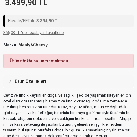
3.499,90 TL
Havale/EFT ile
3.394,90 TL
366,03 TL 'den başlayan taksitlerle
Marka:
Meaty&Cheesy
Ürün stokta bulunmamaktadır.
Ürün Özellikleri
Ceviz ve fındık keyfini en doğal ve sağlıklı şekilde yaşamak isteyenler için
özel olarak tasarlanmış bu ceviz ve fındık kıracağı, doğal malzemelerle
üretilmiş benzersiz bir üründür. Kiraz, boynuz ağacı, maun ve dişbudak
gibi dayanıklı ve kaliteli ağaç türlerinin bir araya getirilmesiyle üretilmiş bu
kıracak, ahşabın dokusunu ve sıcaklığını her kullanımda hissettirir. Ahşap
mil ve kavalye tekniği ile yapılan bu ürün, geleneksel işçilikle modern
tasarımı buluşturur. Mutfakta doğal bir güzellik arayanlar için yalnızca bir
araç değil, aynı zamanda dekoratif bir obje olarak öne çıkar.