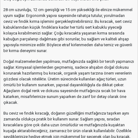
28 cm uzunluğu, 12 cm genişliği ve 15 cm yüksekliği ile elinize mükemmel
uyum sağlar. Ergonomik yapısı sayesinde rahatça tutulur, yorulmadan
ceviz ve fındık kırma işlemini gerçekleştirebilirsiniz. Bu kıracak, sert ceviz
kabuklarından küçük fındıklara kadar her türlü sert kabuklu yiyeceği
kolayca kırabilmenizi sağlar. Çoğu kıracakta yaşanan kırma sırasında
kabuğun parçalanıp dağılması gibi sorunlar, bu sağlam ve kaliteli ahşap
yapısıyla minimize edilir. Böylece etraf kirlenmeden daha temiz ve güvenli
bir kırma deneyimi sunar.
Doğal malzemelerden yapılması, mutfağınızda sağlıklı bir tercih yapmanızı
sağlar. Kimyasal işlemlerden geçmemiş, sadece ahşabın doğal dokusu
korunarak hazırlanmış bu kıracak, organik yaşam tarzına önem verenlerin
gözdesi olacak nitelikte. Üretim sürecinde kullanılan ağaç türleri, uzun
ömürlü bir kullanım sunarken, yapısal dayanıklılığıyla da dikkat çeker.
Ağaçların doğal renk ve dokusu sayesinde mutfağınıza sıcak bir hava
katarken, misafirlerinize sunum yaparken de zarif bir detay olarak öne
çıkacak.
Bu ceviz ve fındık kıracağı, doğanın güzelliğini mutfağınıza taşırken aynı
zamanda oldukça pratik bir kullanım sunar. Sağlam yapısı, sıradan
kıracaklara göre çok daha uzun ömürlüdür ve mutfağınızda kuşaktan
kuşağa aktarabileceğiniz, zamansız bir ürün olarak kullanılabilir. Özellikle
sevdiklerinize hediye etmek için mükemmel bir seçenek olan bu kıracak,