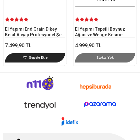
El Yapımı End Grain Dikey
El Yapımı Tepsili Boynuz
Kesit Ahşap Profesyonel Şef
Ağacı ve Wenge Kesme
Mutfak Kesme Tahtası -
Tahtası 27x37 cm - End Grain
7.499,90 TL
4.999,90 TL
Boynuz & Maun Ağaç
Sepete Ekle
Stokta Yok