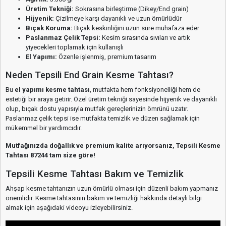
Üretim Tekniği:
Sokrasına birleştirme (Dikey/End grain)
Hijyenik:
Çizilmeye karşı dayanıklı ve uzun ömürlüdür
Bıçak Koruma:
Bıçak keskinliğini uzun süre muhafaza eder
Paslanmaz Çelik Tepsi:
Kesim sırasında sıvıları ve artık
yiyecekleri toplamak için kullanışlı
El Yapımı:
Özenle işlenmiş, premium tasarım
Neden Tepsili End Grain Kesme Tahtası?
Bu
el yapımı kesme tahtası
, mutfakta hem fonksiyonelliği hem de
estetiği bir araya getirir. Özel üretim tekniği sayesinde hijyenik ve dayanıklı
olup, bıçak dostu yapısıyla mutfak gereçlerinizin ömrünü uzatır.
Paslanmaz çelik tepsi ise mutfakta temizlik ve düzen sağlamak için
mükemmel bir yardımcıdır.
Mutfağınızda doğallık ve premium kalite arıyorsanız, Tepsili Kesme
Tahtası 87244 tam size göre!
Tepsili Kesme Tahtası Bakım ve Temizlik
Ahşap kesme tahtanızın uzun ömürlü olması için düzenli bakım yapmanız
önemlidir. Kesme tahtasının bakım ve temizliği hakkında detaylı bilgi
almak için aşağıdaki videoyu izleyebilirsiniz.