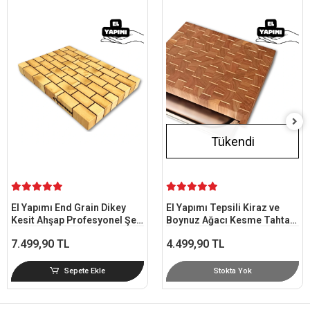
Tükendi
El Yapımı End Grain Dikey
El Yapımı Tepsili Kiraz ve
Kesit Ahşap Profesyonel Şef
Boynuz Ağacı Kesme Tahtası
Mutfak Kesme Tahtası -
30x36 cm - End Grain
7.499,90 TL
4.499,90 TL
Boynuz & Maun Ağaç
Sepete Ekle
Stokta Yok