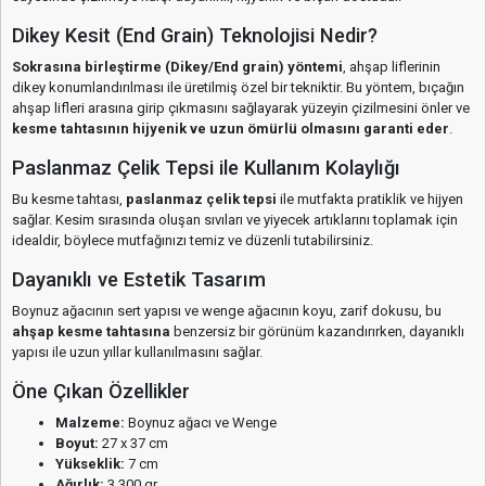
Dikey Kesit (End Grain) Teknolojisi Nedir?
Sokrasına birleştirme (Dikey/End grain) yöntemi
, ahşap liflerinin
dikey konumlandırılması ile üretilmiş özel bir tekniktir. Bu yöntem, bıçağın
ahşap lifleri arasına girip çıkmasını sağlayarak yüzeyin çizilmesini önler ve
kesme tahtasının hijyenik ve uzun ömürlü olmasını garanti eder
.
Paslanmaz Çelik Tepsi ile Kullanım Kolaylığı
Bu kesme tahtası,
paslanmaz çelik tepsi
ile mutfakta pratiklik ve hijyen
sağlar. Kesim sırasında oluşan sıvıları ve yiyecek artıklarını toplamak için
idealdir, böylece mutfağınızı temiz ve düzenli tutabilirsiniz.
Dayanıklı ve Estetik Tasarım
Boynuz ağacının sert yapısı ve wenge ağacının koyu, zarif dokusu, bu
ahşap kesme tahtasına
benzersiz bir görünüm kazandırırken, dayanıklı
yapısı ile uzun yıllar kullanılmasını sağlar.
Öne Çıkan Özellikler
Malzeme:
Boynuz ağacı ve Wenge
Boyut:
27 x 37 cm
Yükseklik:
7 cm
Ağırlık:
3.300 gr