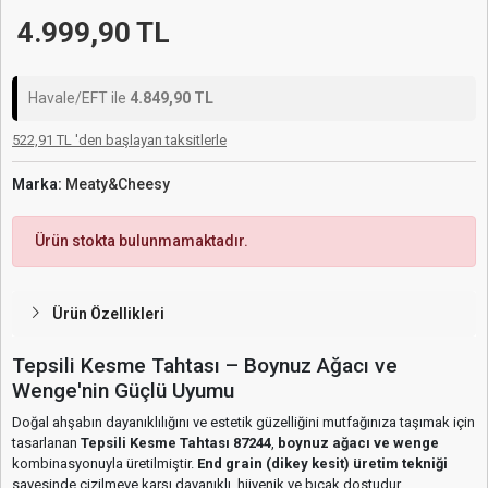
4.999,90 TL
Havale/EFT ile
4.849,90 TL
522,91 TL 'den başlayan taksitlerle
Marka:
Meaty&Cheesy
Ürün stokta bulunmamaktadır.
Ürün Özellikleri
Tepsili Kesme Tahtası – Boynuz Ağacı ve
Wenge'nin Güçlü Uyumu
Doğal ahşabın dayanıklılığını ve estetik güzelliğini mutfağınıza taşımak için
tasarlanan
Tepsili Kesme Tahtası 87244
,
boynuz ağacı ve wenge
kombinasyonuyla üretilmiştir.
End grain (dikey kesit) üretim tekniği
sayesinde çizilmeye karşı dayanıklı, hijyenik ve bıçak dostudur.